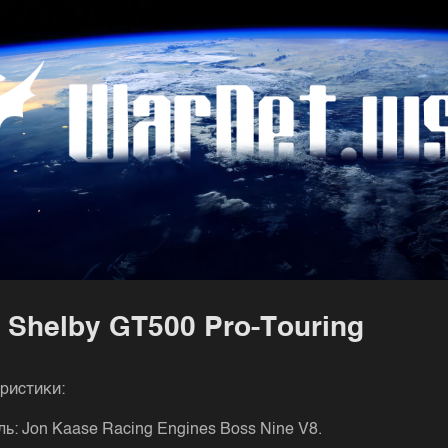
 Shеlby GΤ500 Ρro-Τouring
pиcтики:
ь: Jon Kaasе Racing Enginеs Boss Ninе V8.