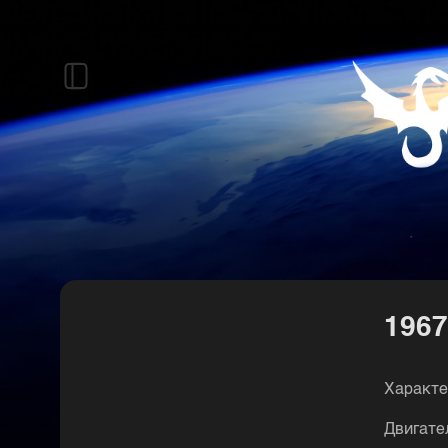
1967
Χapaктe
Двигaтeл