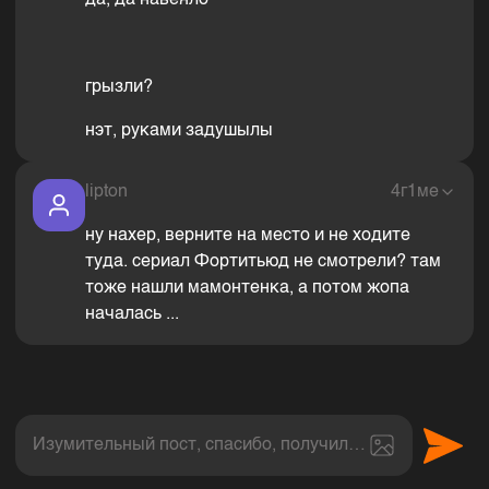
да, да навеяло
грызли?
нэт, руками задушылы
lipton
4г1ме
ну нахер, верните на место и не ходите
туда. сериал Фортитьюд не смотрели? там
тоже нашли мамонтенка, а потом жопа
началась ...
Изумительный пост, спасибо, получил величайшее эс