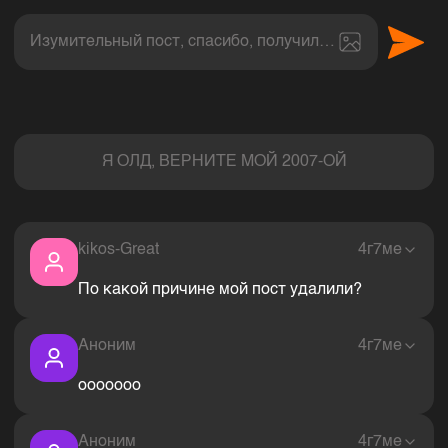
Изумительный пост, спасибо, получил величайшее эс
Комментарии
Я ОЛД, ВЕРНИТЕ МОЙ 2007-ОЙ
kikos-Great
4г7ме
По какой причине мой пост удалили?
Аноним
4г7ме
ооооооо
Аноним
4г7ме