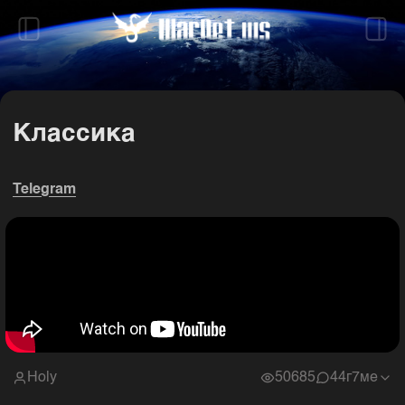
Классика
Telegram
Holy
50685
4
4г7ме