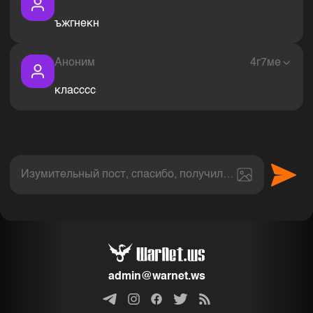
ъжгнекн
Аноним
4г7ме
класссс
Изумительный пост, спасибо, получил величайшее эс
admin@warnet.ws