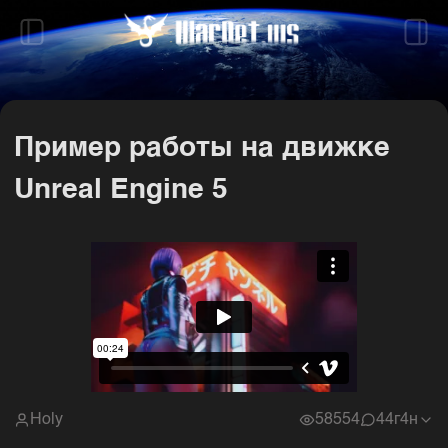
Пример работы на движке
Unreal Engine 5
Holy
58554
4
4г4н