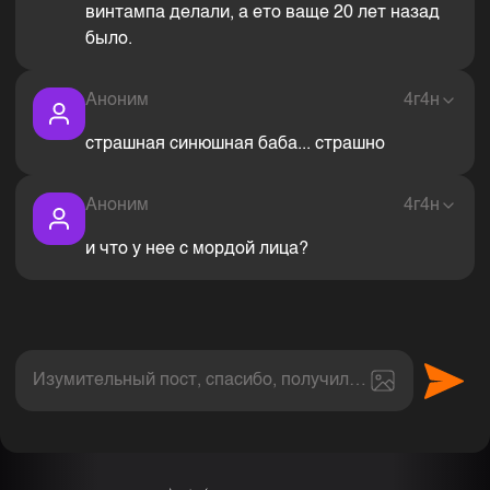
винтампа делали, а ето ваще 20 лет назад
было.
Аноним
4г4н
страшная синюшная баба... страшно
Аноним
4г4н
и что у нее с мордой лица?
Изумительный пост, спасибо, получил величайшее эс