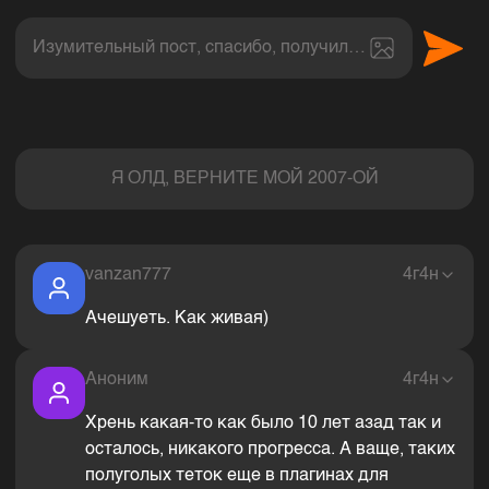
Изумительный пост, спасибо, получил величайшее эс
Комментарии
Я ОЛД, ВЕРНИТЕ МОЙ 2007-ОЙ
vanzan777
4г4н
Ачешуеть. Как живая)
Аноним
4г4н
Хрень какая-то как было 10 лет азад так и
осталось, никакого прогресса. А ваще, таких
полуголых теток еще в плагинах для