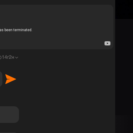
1
4г2н
 наслаждение <3