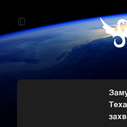
Зам
Теха
захв