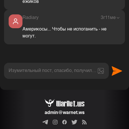
ёжиков
Radiary
3г11ме
Америкосы... Чтобы не испоганить - не
могут.
Изумительный пост, спасибо, получил величайшее эс
admin@warnet.ws