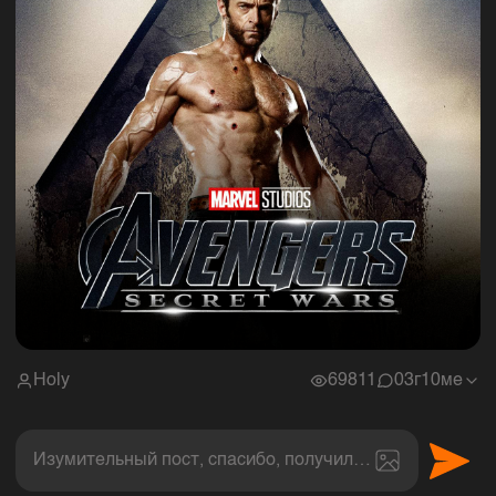
Holy
69811
0
3г10ме
Изумительный пост, спасибо, получил величайшее эс