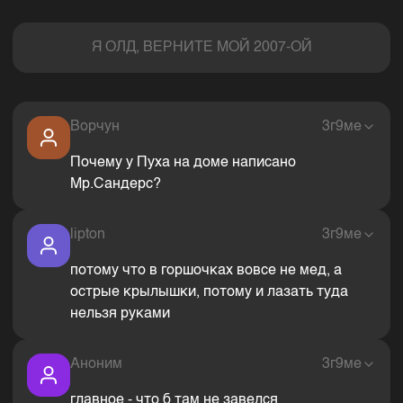
Комментарии
Я ОЛД, ВЕРНИТЕ МОЙ 2007-ОЙ
Ворчун
3г9ме
Почему у Пуха на доме написано
Мр.Сандерс?
lipton
3г9ме
потому что в горшочках вовсе не мед, а
острые крылышки, потому и лазать туда
нельзя руками
Аноним
3г9ме
главное - что б там не завелся