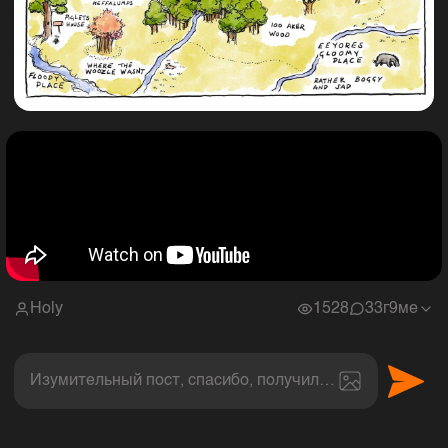
Holy
1528
3
3г9ме
Изумительный пост, спасибо, получил величайшее эс