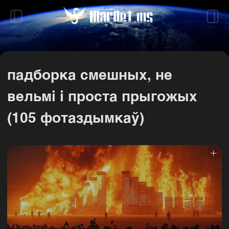
падборка смешных, не
вельмі і проста прыгожых
(105 фотаздымкаў)