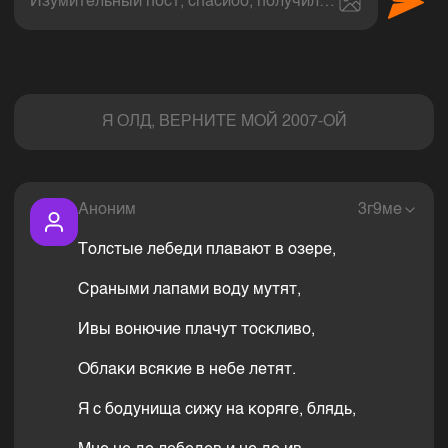
Изумительный пост, спасибо, получил величайшее эс
Комментарии
Я ОЛД, ВЕРНИТЕ МОЙ 2007-ОЙ
Аноним
3г9ме
Толстые лебеди плавают в озере,
Сраными лапами воду мутят,
Ивы вонючие плачут тоскливо,
Облаки всякие в небе летят.
Я с бодунища сижу на коряге, блядь,