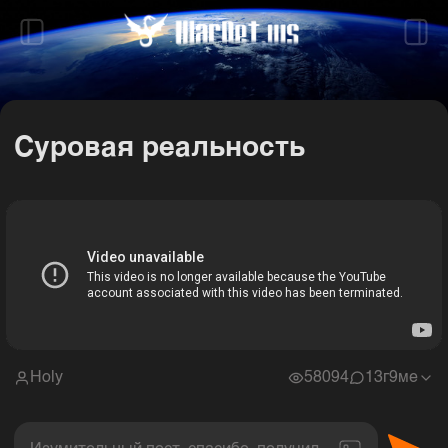
Суровая реальность
Holy
58094
1
3г9ме