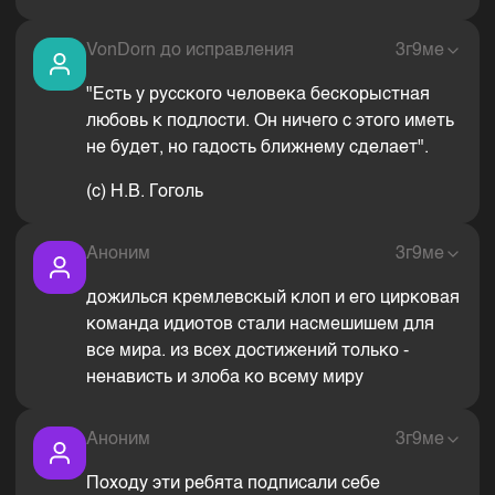
VonDorn до исправления
3г9ме
"Есть у русского человека бескорыстная
любовь к подлости. Он ничего с этого иметь
не будет, но гадость ближнему сделает".
(с) Н.В. Гоголь
Аноним
3г9ме
дожилься кремлевскый клоп и его цирковая
команда идиотов стали насмешишем для
все мира. из всех достижений только -
ненависть и злоба ко всему миру
Аноним
3г9ме
Походу эти ребята подписали себе