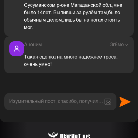
Сусуманском р-оне Магаданской обл.,мне
было 14лет. Выпивши за рулём там,было
обычным делом,лишь бы на ногах стоять
мог.
Аноним
3г8ме
Такая сцепка на много надежнее троса,
очень умно!
Изумительный пост, спасибо, получил величайшее эс