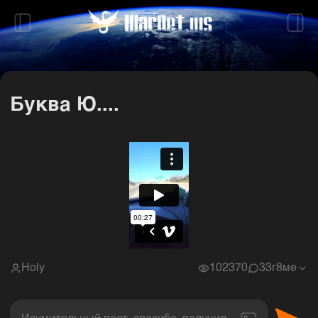
Буква Ю....
Holy
102370
3
3г8ме