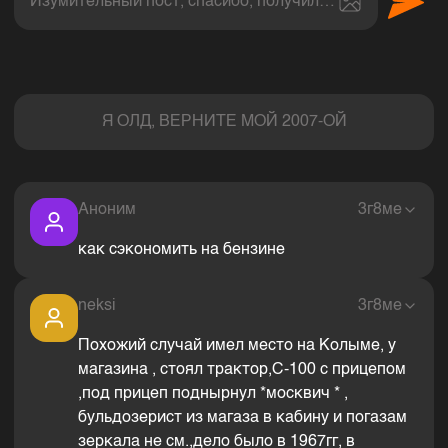
Изумительный пост, спасибо, получил величайшее эс
Комментарии
Я ОЛД, ВЕРНИТЕ МОЙ 2007-ОЙ
Аноним
3г8ме
как сэкономить на бензине
neksi
3г8ме
Похожий случай имел место на Колыме, у
магазина , стоял трактор,С-100 с прицепом
,под прицеп поднырнул *москвич * ,
бульдозерист из магаза в кабину и погазам
зеркала не см.,дело было в 1967гг, в