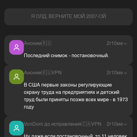
Комментарии
Я ОЛД, ВЕРНИТЕ МОЙ 2007-ОЙ
Аноним
🇷🇺
2г10ме
Последний снимок - постановочный.
Аноним
🇷🇺
VPN
2г10ме
В США первые законы регулирующие
охрану труда на предприятиях и детский
труд были приняты позже всех мире - в 1973
году
VonDorn до исправления
🇨🇦
VPN
2г10ме
Ну даже если постановочный, то 11 человек