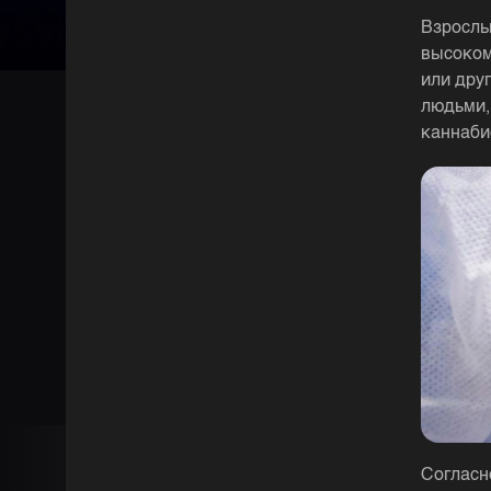
Взрослы
высоком
или дру
людьми,
каннаби
Согласн