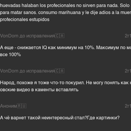
huevadas halaban los profecionales no sirven para nada. Solo 
para matar sanos. consumo marihuana y le dije adios a la muer
profecionales estupidos
VonDorn до исправления
🇨🇦
2г
А еще - снижается IQ как минимум на 10%. Максимум по м
все 100%
VonDorn до исправления
🇨🇦
2г
Народ, похоже я тоже что-то покурил. Не могу понять как
овские видео в каменты вставлять
Аноним
🇷🇺
2г
А чё варнет такой неинтересный стал?Где картинки?