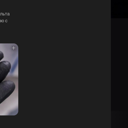
ульта
ию с