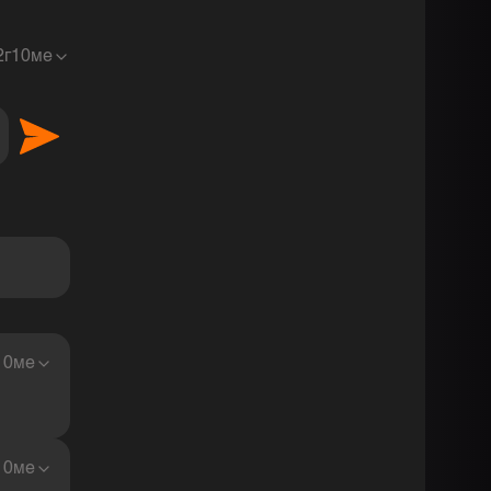
2г10ме
 наслаждение <3
10ме
10ме