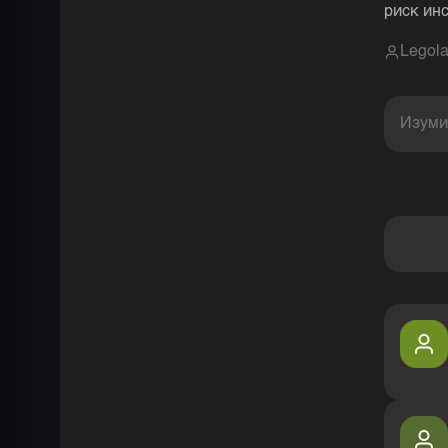
риск инс
Legol
Изуми
Комментарии