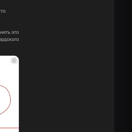
кто
нять это
ордского