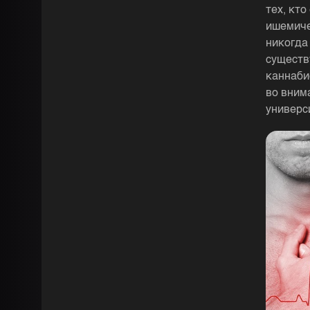
тех, кт
ишемиче
никогда
существ
каннаби
во вним
универс