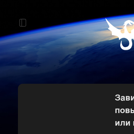
Зав
повы
или 