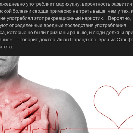
о ежедневно употребляет марихуану, вероятность развития
ской болезни сердца примерно на треть выше, чем у тех, 
 не употреблял этот рекреационный наркотик. «Вероятно,
уют определенные вредные последствия употребления
са, которые не были признаны раньше, и люди должны при
ание», — говорит доктор Ишан Паранджпе, врач из Стэнф
итета.