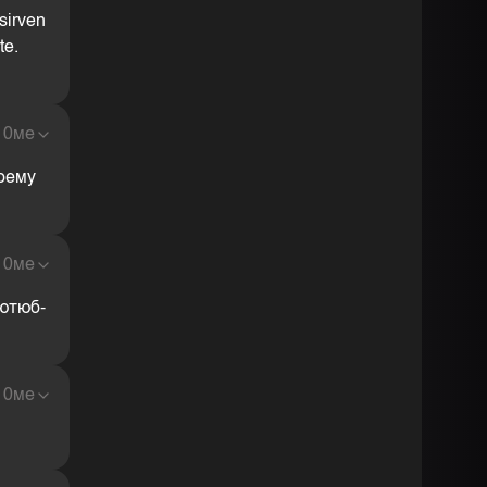
sirven
te.
10ме
оему
10ме
 ютюб-
10ме