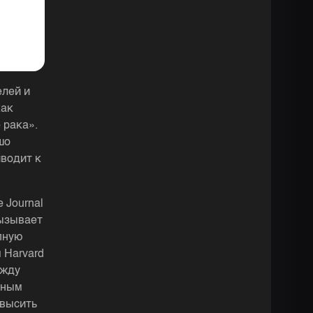
елей и
как
 рака».
шо
иводит к
 Journal
вызывает
пную
 Harvard
ежду
нным
овысить