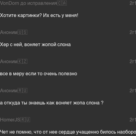
VonDorn до исправления
🇨🇦
2г
Хотите картинки? Их есть у меня!
Аноним
🇺🇸
2г
Хер с ней, воняет жопой слона
Аноним
🇰🇿
2г
все в меру если то очень полезно
Аноним
🇷🇺
2г
а откуда ты знаешь как воняет жопа слона ?
HomerJS
🇷🇺
2г
Чет не помню, что от нее сердце учащенно билось наоборо