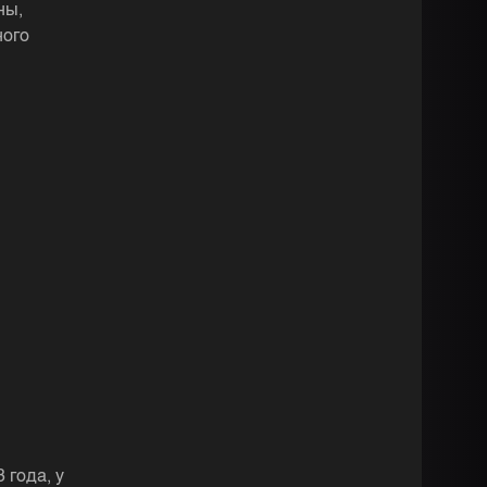
ны,
ного
 года, у