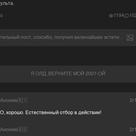
ульта.
as
1194
10
тельный пост, спасибо, получил величайшее эстетическое
Я ОЛД, ВЕРНИТЕ МОЙ 2007-ОЙ
Аноним
🇧🇾
2г
О, хорошо. Естественный отбор в действии!
Аноним
🇧🇴
2г