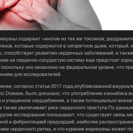
ихуаны содержит «многие из тех же токсинов, раздражит
генов, которые содержатся в сигаретном дыме, который, 
о, способствует развитию сердечных заболеваний, а также
яние на сердечно-сосудистую систему еще предстоит хоро
, поскольку оно незаконно на федеральном уровне, что пр
ениям для исследователей.
енее, согласно статье 2017 года
,
опубликованной вжурнале
acic Disease, было доказано, что употребление каннабиса 
 и учащенное сердцебиение, а также потенциально внеза
 а также увеличивает риск сердечного приступа
.
По данным
 другие исследования показывают, что существует связь м
ной и фибрилляцией предсердий, наиболее распростране
ием сердечного ритма, и что курение марихуаны может п