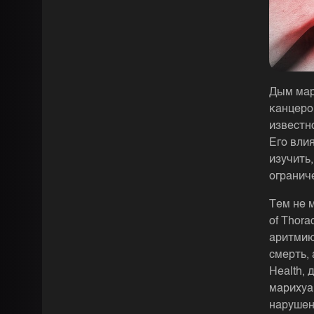
Дым мар
канцеро
известн
Его вли
изучить
огранич
Тем не м
of Thor
аритмию
смерть,
Health,
марихуа
нарушен