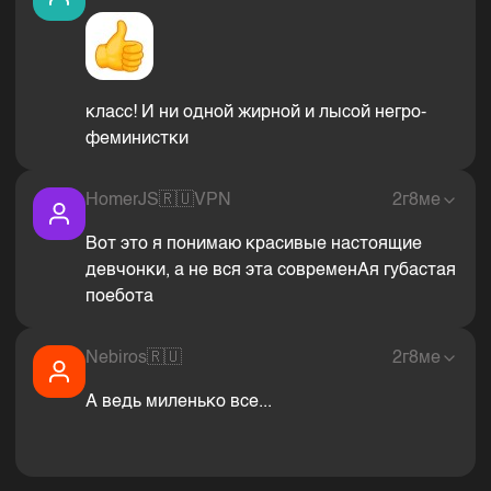
класс! И ни одной жирной и лысой негро-
феминистки
HomerJS
🇷🇺
VPN
2г8ме
Вот это я понимаю красивые настоящие
девчонки, а не вся эта современАя губастая
поебота
Nebiros
🇷🇺
2г8ме
А ведь миленько все...