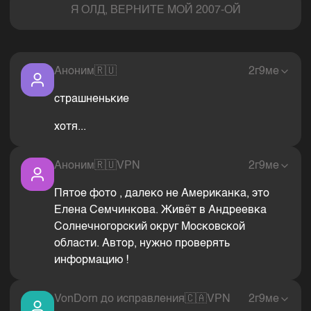
Я ОЛД, ВЕРНИТЕ МОЙ 2007-ОЙ
Аноним
🇷🇺
2г9ме
страшненькие
хотя...
Аноним
🇷🇺
VPN
2г9ме
Пятое фото , далеко не Американка, это
Елена Семчинкова. Живёт в Андреевка
Солнечногорский округ Московской
области. Автор, нужно проверять
информацию !
VonDorn до исправления
🇨🇦
VPN
2г9ме