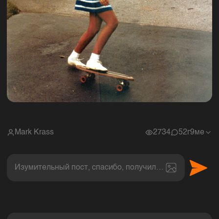
Mark Krass
2734
5
2г9ме
Изумительный пост, спасибо, получил величайшее эс
Комментарии