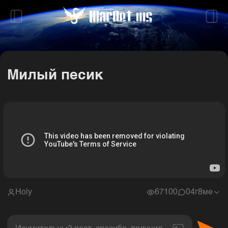
Милый песик
Holy
67100
0
4г8ме