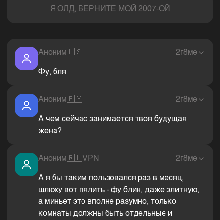
Я ОЛД, ВЕРНИТЕ МОЙ 2007-ОЙ
Аноним
🇺🇸
2г8ме
Фу, бля
Аноним
🇧🇾
2г8ме
А чем сейчас занимается твоя будущая
жена?
Аноним
🇷🇺
VPN
2г8ме
А я бы таким пользовался раз в месяц,
шлюху вот пялить - фу блин, даже элитную,
а миньет это вполне разумно, только
комнаты должны быть отдельные и