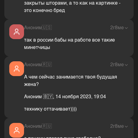
закрыты шторами, а то как на картинке -
это конечно бред
Аноним
🇺🇸
2г8ме
так в россии бабы на работе все такие
минетчицы
Аноним
🇷🇺
2г8ме
А чем сейчас занимается твоя будущая
жена?
Аноним 🇧🇾, 14 ноября 2023, 19:04
технику оттачивает))))
Аноним
🇷🇺
2г8ме