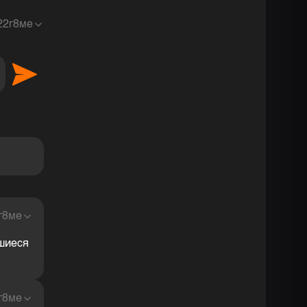
2
2г8ме
 наслаждение <3
г8ме
вшиеся
г8ме