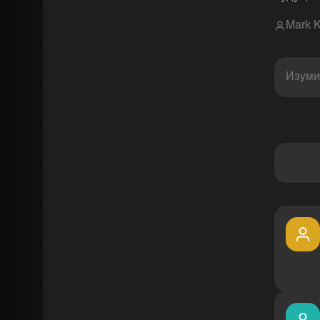
Mark K
Изуми
Комментарии