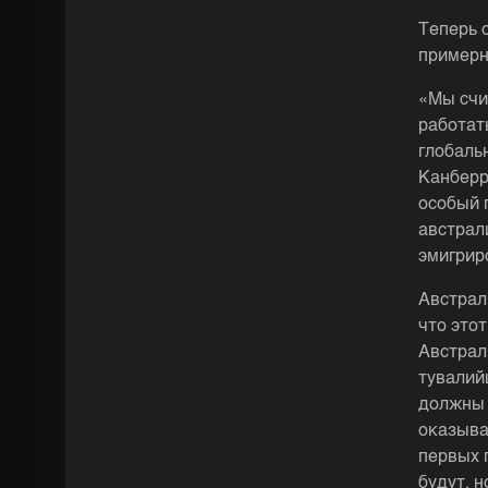
Теперь 
примерн
«Мы счи
работат
глобаль
Канберр
особый 
австрал
эмигрир
Австрал
что это
Австрал
тувалий
должны 
оказыва
первых 
будут, н