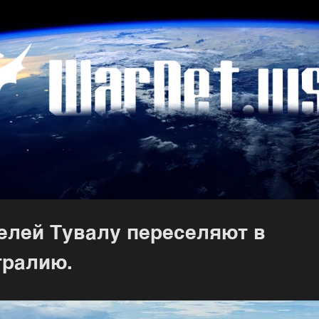
елей Тувалу переселяют в
тралию.