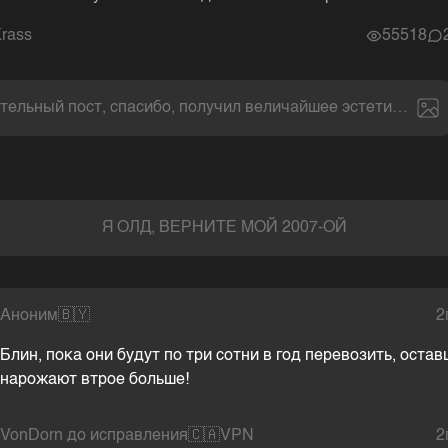
rass
55518
тельный пост, спасибо, получил величайшее эстетическое
Я ОЛД, ВЕРНИТЕ МОЙ 2007-ОЙ
Аноним
🇧🇾
2
Блин, пока они будут по три сотни в год перевозить, оста
нарожают втрое больше!
VonDorn до исправления
🇨🇦
VPN
2