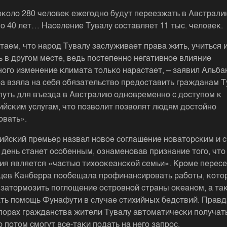
около 280 человек ежегодно будут переезжать в Австрали
о 40 лет… Население Тувалу составляет 11 тыс. человек.
таем, что народ Тувалу заслуживает права жить, учиться 
ь в другом месте, ведь постепенно негативное влияние
ного изменение климата только нарастает, – заявил Альбан
а взяла на себя обязательство предоставить гражданам Т
путь для въезда в Австралию одновременно с доступом к
ийским услугам, что позволит позволят людям достойно
овать».
ийский премьер назвал новое соглашение новаторским и с
т день станет особенным, ознаменовав признание того, что
ия является «частью тихоокеанской семьи». Кроме перес
цев Канберра пообещала профинансировать работы, кото
затормозить поглощение островной страны океаном, а та
ть помощь Фунафути в случае стихийных бедствий. Правд
порах гражданства жители Тувалу автоматически получат
о потом смогут все-таки подать на него запрос.