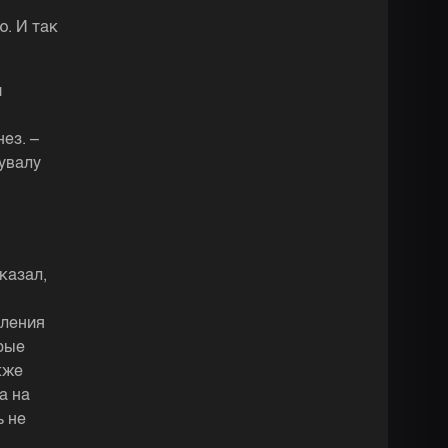
ю. И так
и
ез. –
увалу
казал,
еления
рые
кже
а на
ь не