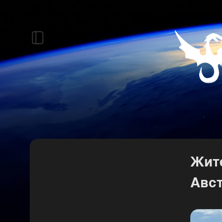
Жит
Авс