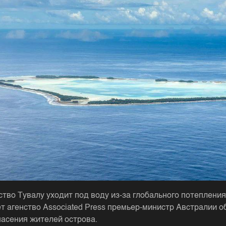
ство Тувалу уходит под воду из-за глобального потепления
т агенство Associated Press премьер-министр Австралии о
пасения жителей острова.