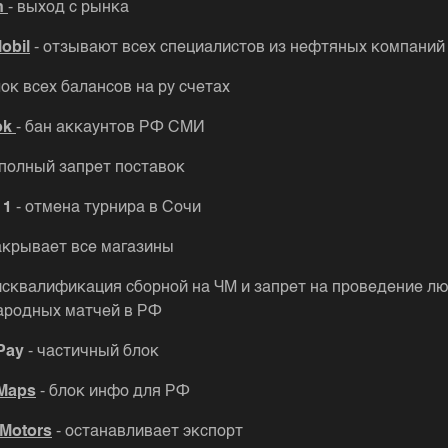
n
- выход с рынка
obil
- отзывают всех специалистов из нефтяных компани
лок всех балансов на ру счетах
ok
- бан аккаунтов РФ СМИ
 полный запрет поставок
 1
- отмена турнира в Сочи
закрывает все магазины
исквалификация сборной на ЧМ и запрет на проведение л
родных матчей в РФ
Pay
- частичный блок
Maps
- блок инфо для РФ
 Motors
- останавливает экспорт