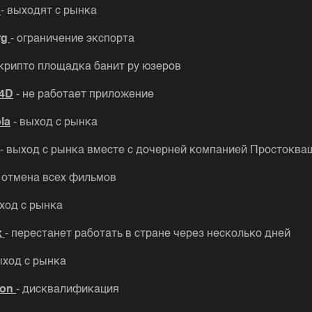
c
- выходят с рынка
rg
- ограничение экспорта
 крипто площадка банит ру юзеров
 4D
- не работает приложение
la
- выход с рынка
- выход с рынка вместе с дочерней компанией Простоква
- отмена всех фильмов
ыход с рынка
x
- перестанет работать в стране через несколько дней
ыход с рынка
ion
- дисквалификация