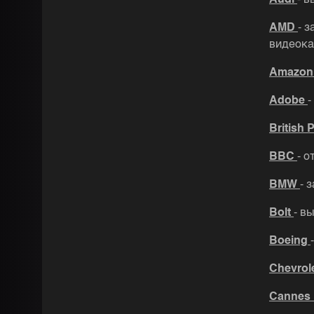
Audi
- 
AMD
- 
видеока
Amazo
Adobe
-
British 
BBC
- 
BMW
- 
Bolt
- в
Boeing
Chevrol
Cannes 