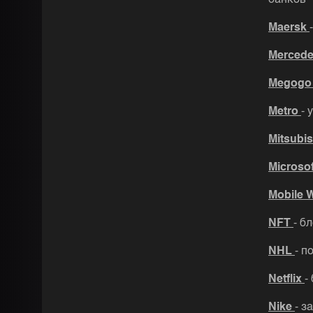
банков
Maersk
Merced
Megog
Metro
- 
Mitsubi
Microsof
Mobile 
NFT
- б
NHL
- п
Netflix
-
Nike
- з