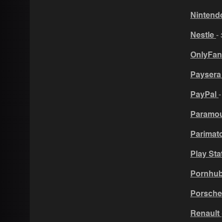
Ninten
Nestle
-
OnlyFa
Payser
PayPal
Paramo
Parimat
Play Sta
Pornhu
Porsch
Renault