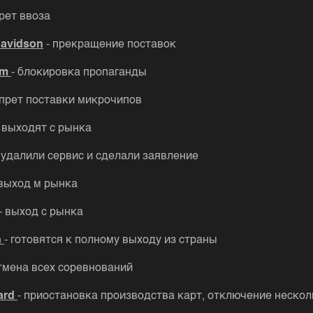
прет ввоза
Davidson
- прекращение поставок
am
- блокировка пропаганды
апрет поставки микрочипов
- выходят с рынка
- удалили сервис и сделали заявление
 выход м рынка
- выход с рынка
n
- готовятся к полному выходу из страны
отмена всех соревнований
ard
- приостановка производства карт, отключение нескол