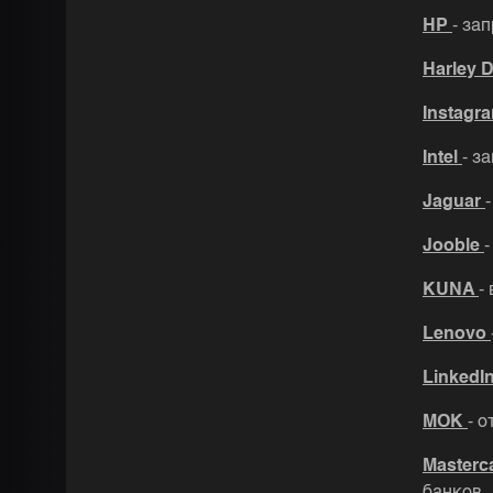
HP
- за
Harley 
Instagr
Intel
- з
Jaguar
Jooble
KUNA
-
Lenovo
LinkedI
MOK
- 
Masterc