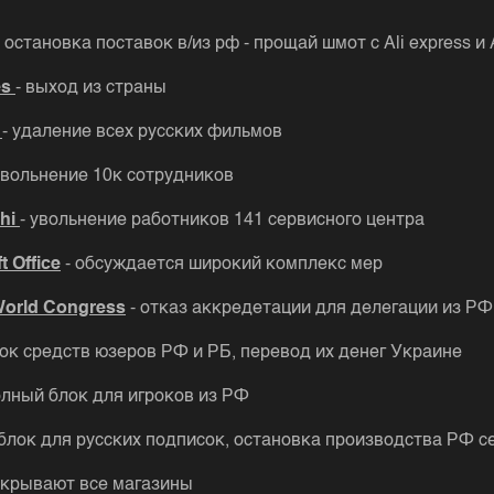
- остановка поставок в/из рф - прощай шмот с Ali express 
es
- выход из страны
o
- удаление всех русских фильмов
увольнение 10к сотрудников
shi
- увольнение работников 141 сервисного центра
t Office
- обсуждается широкий комплекс мер
World Congress
- отказ аккредетации для делегации из РФ
лок средств юзеров РФ и РБ, перевод их денег Украине
олный блок для игроков из РФ
 блок для русских подписок, остановка производства РФ с
акрывают все магазины