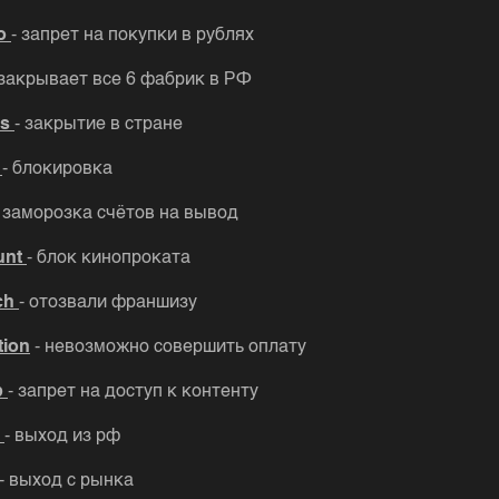
do
- запрет на покупки в рублях
 закрывает все 6 фабрик в РФ
ns
- закрытие в стране
a
- блокировка
- заморозка счётов на вывод
unt
- блок кинопроката
ch
- отозвали франшизу
tion
- невозможно совершить оплату
b
- запрет на доступ к контенту
e
- выход из рф
- выход с рынка