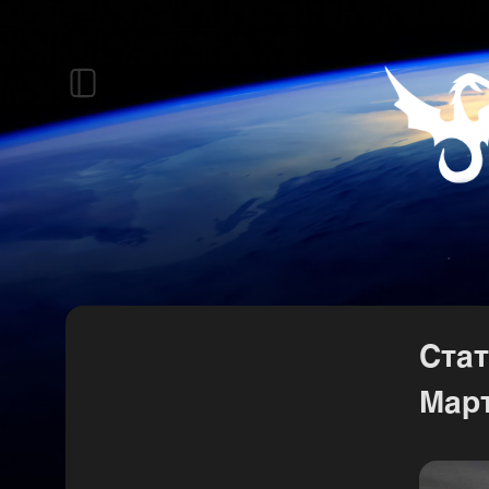
Стат
Март