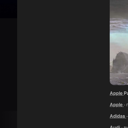
Apple
P
Apple
-
Adidas