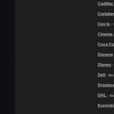
Cadilla
Carlsbe
Cex Io
-
Cinema
Coca Co
Danone
Disney
Dell
- в
Dropbo
DHL
- в
Eurovis