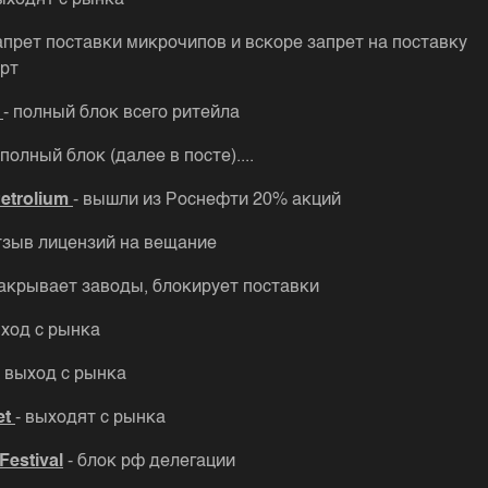
выходят с рынка
запрет поставки микрочипов и вскоре запрет на поставку
рт
n
- полный блок всего ритейла
 полный блок (далее в посте)....
Petrolium
- вышли из Роснефти 20% акций
отзыв лицензий на вещание
закрывает заводы, блокирует поставки
ыход с рынка
- выход с рынка
et
- выходят с рынка
Festival
- блок рф делегации