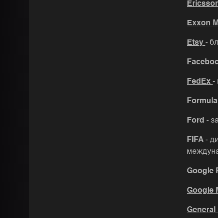
Ericsso
Exxon M
Etsy
- б
Facebo
FedEx
-
Formula
Ford
- 
FIFA
- д
междуна
Google 
Google 
General