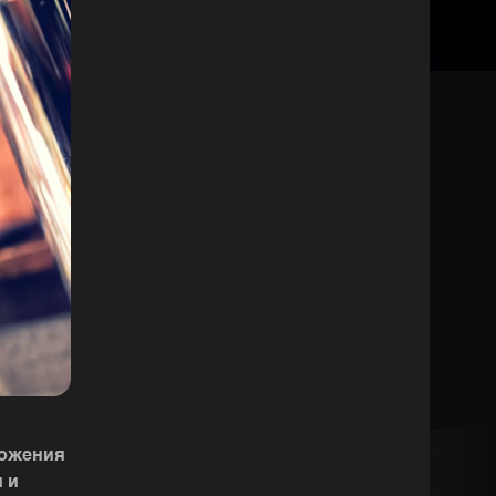
ножения
 и