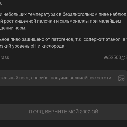
.
и небольших температурах в безалкогольном пиве наблюд
й рост кишечной палочки и сальмонеллы при малейшем
дении норм.
ьное пиво защищено от патогенов, т.к. содержит этанол, а
изкий уровень pH и кислорода.
rass
52563
тельный пост, спасибо, получил величайшее эстетическое
Я ОЛД, ВЕРНИТЕ МОЙ 2007-ОЙ