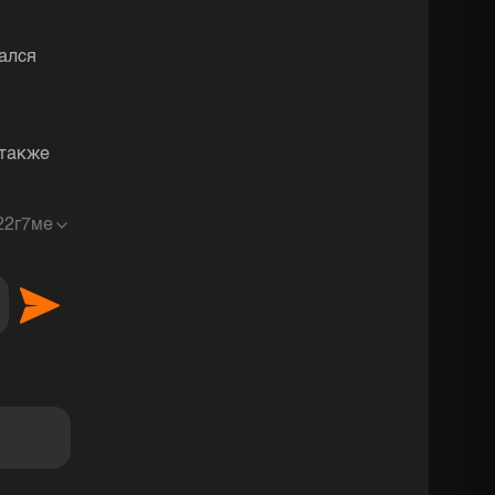
ался
 также
2
2г7ме
 наслаждение <3