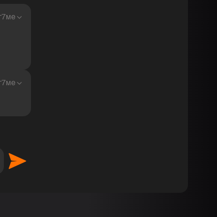
г7ме
г7ме
 наслаждение <3