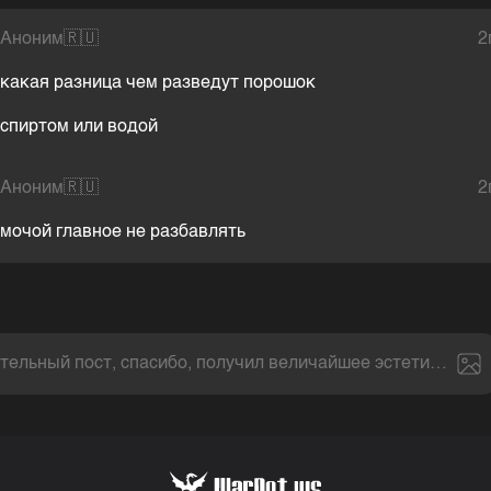
Аноним
🇷🇺
2
какая разница чем разведут порошок
спиртом или водой
Аноним
🇷🇺
2
мочой главное не разбавлять
тельный пост, спасибо, получил величайшее эстетическое