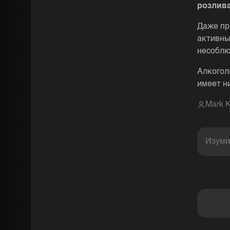
розлива
Даже пр
активны
несоблю
Алкогол
имеет н
Mark K
Изуми
Комментарии