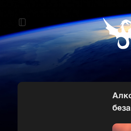
Алко
без