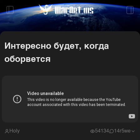
Интересно будет, когда
оборвется
Holy
54134
1
4г5ме