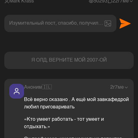
Mark Krass
50293
2
2г7ме
Изумительный пост, спасибо, получил величайшее эс
Комментарии
Я ОЛД, ВЕРНИТЕ МОЙ 2007-ОЙ
Аноним
🇮🇱
2г7ме
Всё верно сказано . А ещё мой завкафедрой
любил приговаривать
«Кто умеет работать - тот умеет и
отдыхать.»