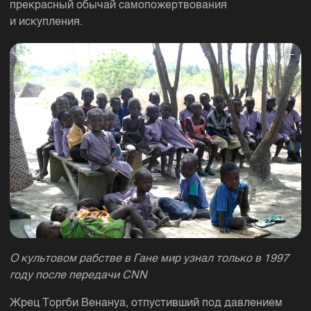
прекрасный обычай самопожертвования
и искупления.
О культовом рабстве в Гане мир узнал только в 1997
году после передачи CNN
Жрец Торгби Венануа, отпустивший под давлением