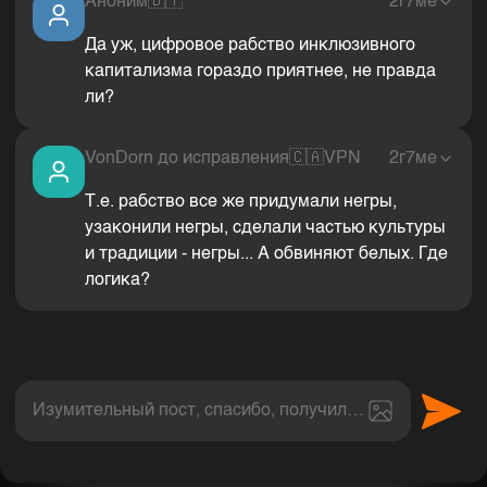
Аноним
🇧🇾
2г7ме
Да уж, цифровое рабство инклюзивного
капитализма гораздо приятнее, не правда
ли?
VonDorn до исправления
🇨🇦
VPN
2г7ме
Т.е. рабство все же придумали негры,
узаконили негры, сделали частью культуры
и традиции - негры... А обвиняют белых. Где
логика?
Изумительный пост, спасибо, получил величайшее эс