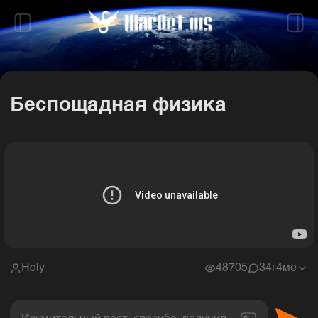
Беспощадная физика
Holy
48705
3
4г4ме