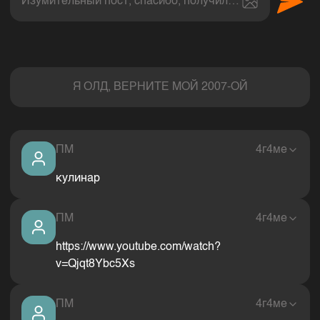
Изумительный пост, спасибо, получил величайшее эс
Комментарии
Я ОЛД, ВЕРНИТЕ МОЙ 2007-ОЙ
ПМ
4г4ме
кулинар
ПМ
4г4ме
https://www.youtube.com/watch?
v=Qjqt8Ybc5Xs
ПМ
4г4ме