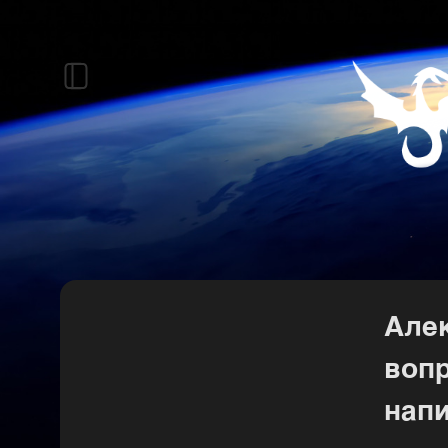
Алек
вопр
нап