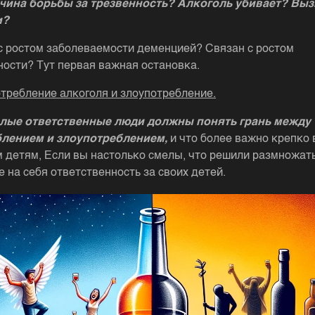
чина борьбы за трезвенность? Алкоголь убивает? Вы
и?
с ростом заболеваемости деменцией? Связан с ростом
ности? Тут первая важная остановка.
отребление алкоголя и злоупотребление.
слые ответственные люди должны понять грань между
блением и злоупотреблением,
и что более важно крепко
м детям, Если вы настолько смелы, что решили размножать
е на себя ответственность за своих детей.