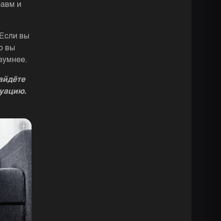
равм и
 Если вы
о вы
зумнее.
айдёте
уацию.