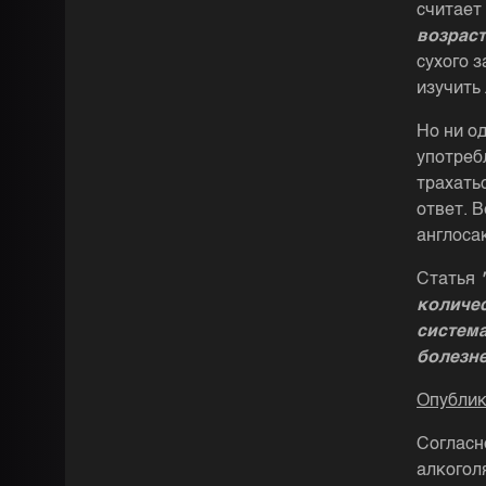
считает
возраст
сухого 
изучить
Но ни о
употреб
трахатьс
ответ. В
англоса
Статья
количес
система
болезне
Опублик
Согласн
алкоголя