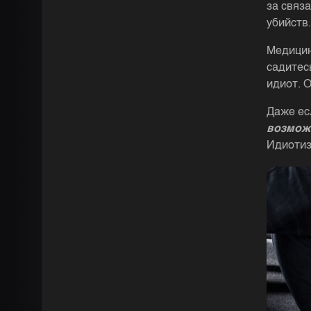
за связ
убийств.
Медицин
садитесь
идиот. 
Даже ес
возмож
Идиотиз