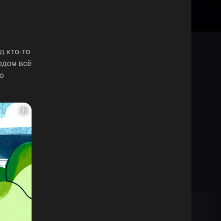
д кто-то
одом всё
о