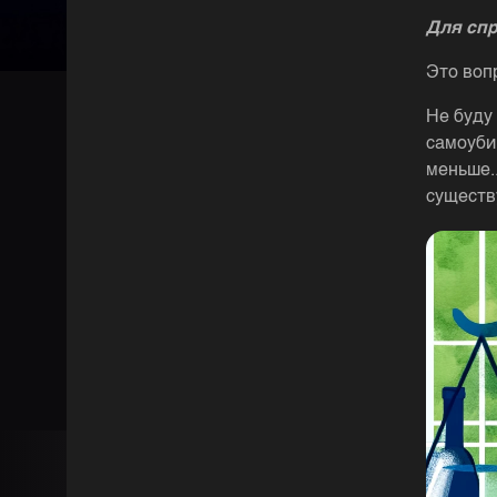
Для сп
Это вопр
Не буду
самоуби
меньше.
существ