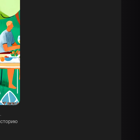
.
историю