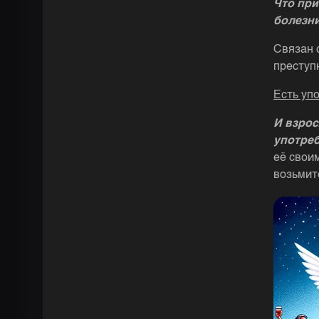
Что при
болезн
Связан 
преступ
Есть уп
И взро
употре
её свои
возьмит