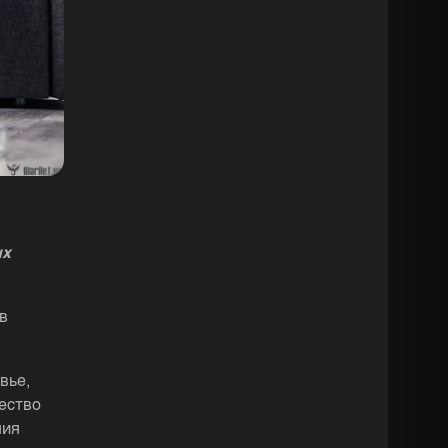
ых
в
вье,
ество
ния