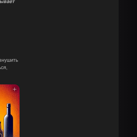
зывает
 внушить
ся,