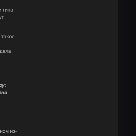
и типа
ут
 такое
 дала
ду:
ени
ном из-