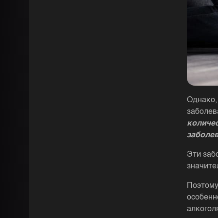
Однако, 
заболев
количес
заболев
Эти заб
значите
Поэтому
особенн
алкогол