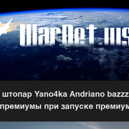
 штопар Yano4ka Andriano bazzz
 премиумы при запуске премиу