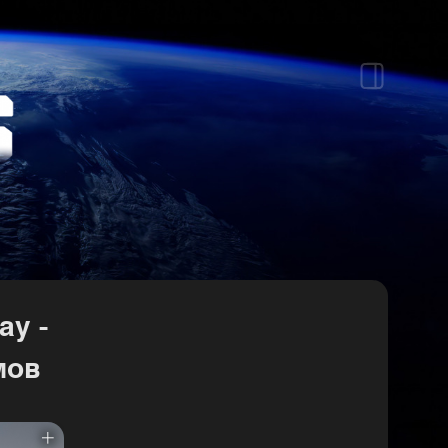
ay -
мов