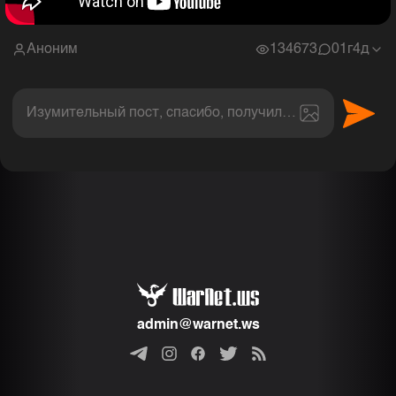
Аноним
134673
0
1г4д
Изумительный пост, спасибо, получил величайшее эс
Комментарии
admin@warnet.ws