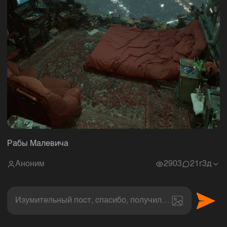
Рабы Малевича
Аноним
2903
2
1г3д
Изумительный пост, спасибо, получил величайшее эс