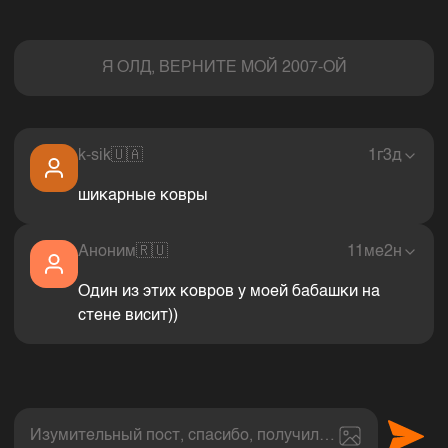
Комментарии
Я ОЛД, ВЕРНИТЕ МОЙ 2007-ОЙ
k-sik
🇺🇦
1г3д
шикарные ковры
Аноним
🇷🇺
11ме2н
Один из этих ковров у моей бабашки на
стене висит))
Изумительный пост, спасибо, получил величайшее эс