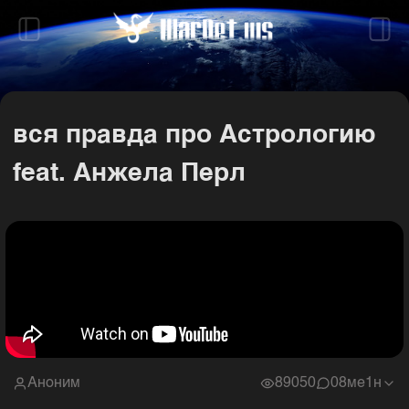
вся правда про Астрологию
feat. Анжела Перл
Аноним
89050
0
8ме1н