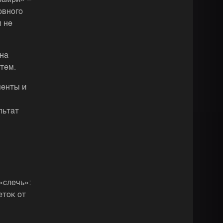
замри» –
овного
м не
 на
тем.
менты и
льтат
«слечь»:
еток от