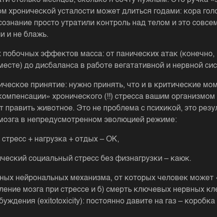
ати столько месяцев, сколько я сочту нужным. Это ручка «
ом хронической усталости может длиться годами: кора гол
 сознание просто утратили контроль над телом и это совсе
и и не блажь.
х побочных эффектов масса: от панических атак (конечно,
месте) до дисбаланса в работе вегатативной и нервной сис
ическое принятие: нужно принять, что и в критические мо
компенсации» хронического (!!) стресса вашим организмом
т править животное. Это не проблема с психикой, это резу
мозга в непредусмотренном эволюцией режиме:
 стресс + нагрузка + отдых – ОК,
нический социальный стресс без физнагрузки – каюк.
ных нейрональных механизма, от которых человек может 
аление мозга при стрессе и б) смерть ключевых нервных кл
уждения (exitotoxicity): постоянно давите на газ – коробка
.