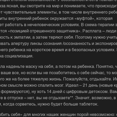
ляция степени осознанности. У осознанности есть темная с
нза ясная, вы смотрите на мир и понимаете, что происходи
т чувствительные элементы, в том числе внутреннего реб
иты внутренний ребенок окружается «муфтой», которая
ет работать в нечеловеческих условиях. В схема-терапии 
тся «позицией отрешенного защитника». Расплата – люди
ость к эмпатии, а затем теряют себя. Поэтому нужно учит
овать апертуру линзы сознания /осознанность и экспониро
него ребенка на короткое время и в безопасных условиях.
на социализация.
ла наденьте маску на себя, а потом на ребенка. Понятно, 
ваше все, но если вы не позаботитесь о себе сейчас, то м
его же на более тяжелую жизнь. Пожалуйста, отдыхайте. И
ном смысле можно спалить мозг. Идеал – 21 день (новые 
 формируются), ну хоть 14 дней с цифровым детоксом. Ва
е в отпуске – нет, вы не отдыхаете**. Значит, возможно, в
, когда сорветесь, нужно будет больше таблеток.
юбить себя» для многих наших женщин порой невозможно: 