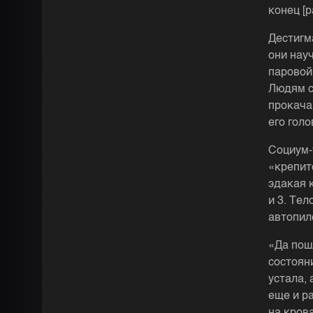
конец [
Дестигм
они нау
паровой
Людям с
прокача
его гол
Социум-
«крепитс
эдакая 
и 3. Те
автопил
«Да пош
состояни
устала, 
еще и р