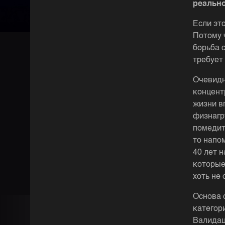
реально
Если это
Потому 
борьба 
требует
Очевидн
концент
жизни в
физнагр
помедит
то напо
40 лет 
которые
хоть не 
Основа 
категор
Валидаци