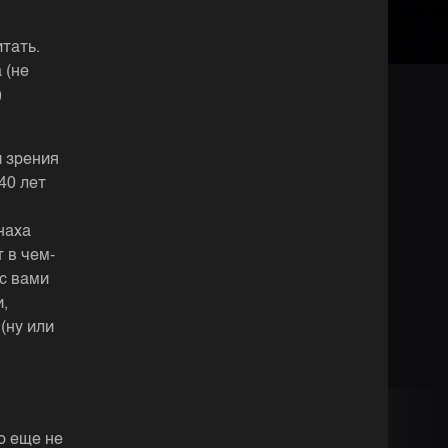
тать.
 (не
)
и зрения
40 лет
наха
 в чем-
 с вами
,
(ну или
о еще не