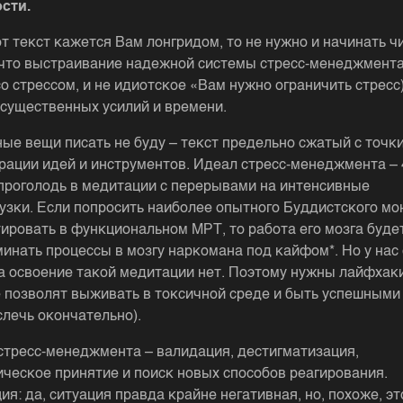
сти.
т текст кажется Вам лонгридом, то не нужно и начинать чи
что выстраивание надежной системы стресс-менеджмента
со стрессом, и не идиотское «Вам нужно ограничить стресс
 существенных усилий и времени.
ые вещи писать не буду – текст предельно сжатый с точк
рации идей и инструментов. Идеал стресс-менеджмента – 
проголодь в медитации с перерывами на интенсивные
узки. Если попросить наиболее опытного Буддистского мо
ировать в функциональном МРТ, то работа его мозга будет
минать процессы в мозгу наркомана под кайфом*. Но у нас
на освоение такой медитации нет. Поэтому нужны лайфхаки
 позволят выживать в токсичной среде и быть успешными 
слечь окончательно).
стресс-менеджмента – валидация, дестигматизация,
ическое принятие и поиск новых способов реагирования.
я: да, ситуация правда крайне негативная, но, похоже, эт