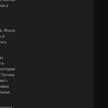
о завтра
ешь у
а. Фокус
ы в
тать
ты
 в
(которая
? Потому
няют»
ровки
льная