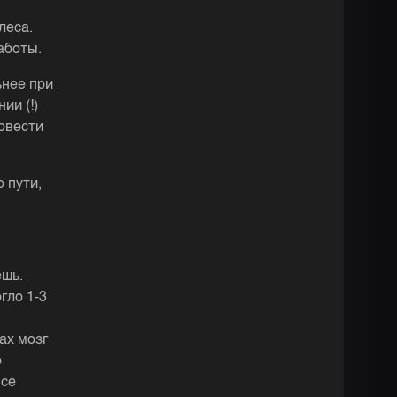
леса.
аботы.
ьнее при
ии (!)
овести
 пути,
ешь.
гло 1-3
ах мозг
о
все