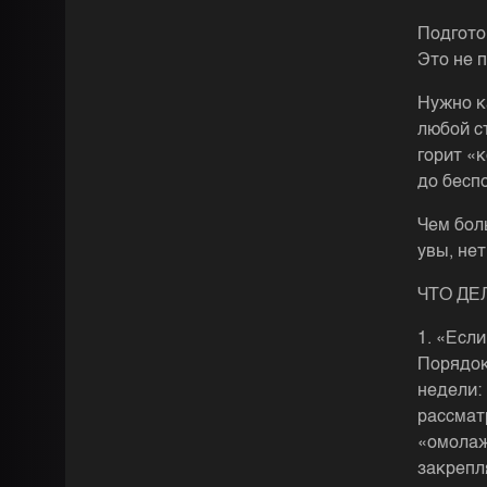
Подгото
Это не 
Нужно к
любой ст
горит «
до бесп
Чем бол
увы, нет
ЧТО ДЕЛ
1. «Если
Порядок
недели:
рассмат
«омолаж
закрепл