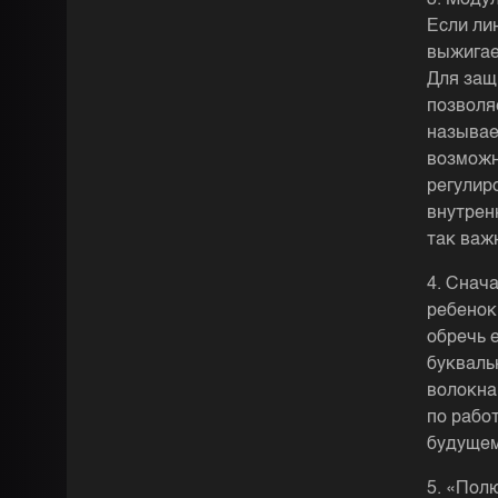
3. Моду
Если ли
выжигае
Для защ
позволя
называе
возможн
регулир
внутрен
так важ
4. Снача
ребенок 
обречь 
букваль
волокна
по работ
будущем
5. «Пол