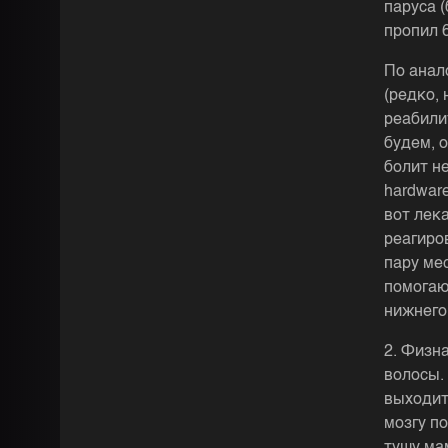
паруса 
пропил 6
По анал
(редко,
реабили
будем, о
болит н
hardwar
вот лек
реагиро
пару ме
помогаю
нижнего 
2. Физн
волосы.
выходит
мозгу по