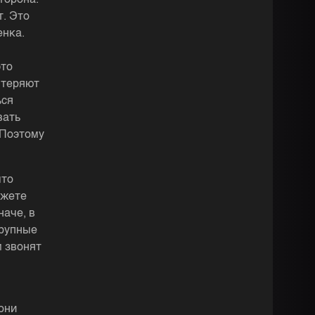
торона.
т. Это
енка.
это
 теряют
ься
вать
 Поэтому
что
ожете
наче, в
крупные
м звонят
они