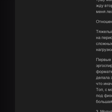
тушу мам
жду вто
меня ле
Отношен
Тяжелый
на пери
сложных
нагрузки
Первые 
эргоспи
формате
делала 
что ина
Топ, с 
под физ
большая