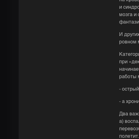
на кров
и синдр
мозга и
фантази
И други
ровном 
Категор
при «де
начинае
работы 
- острый
- а хро
Два важ
а) восп
перевозб
полетит