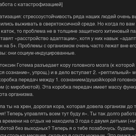
работа с катастрофизацией]
атизация: стрессоустойчивость ряда наших людей очень в
чились выживать в сверхтоксичной среде. Но когда по вам
 каток, то проблема не в толщине защитного хитиновый па
тавят «расстройство адаптации», хотя у них навык «адап
н на 5+. Проблемы с организмом очень часто лежат вне его
овы: они социум-индуцированные.
токсин Готема разъедает кору головного мозга (к которой
я сознание», упрощ.) и в дело вступает 2. «рептильный» м
коробка передач между 1. сознанием/душой/корой головно
лом (с миробиотой). Эта коробка передач имеет массу функ
ота организма.
ла ты на хрен, дорогая кора, которая довела организм до 
я! Теперь управлять всем тут буду я». Ты так долго работ
а времени на отдых не находила 3 года с двумя детьми (+м
аботой без выходных? Теперь я о тебе позабочусь: будешь