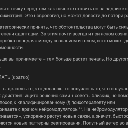
вьте тачку перед тем как начнете ставить ее на задние ко
психиатрия. Это неврология, но может довести до потери р
атегорически принять, что обстоятельства могут быть сил
епени адаптации. За этим почти всегда и при ясном сознан
коробка передач» между сознанием и телом, и это может д
омощности.
ьше вы принимаете – тем больше растет печаль. Но другого
.
АТЬ (кратко)
 ты делаешь то, что делаешь, то получаешь то, что получа
 действия: ищите решение сами + советы близких, не помо
 поход к квалифицированному (!) психотерапевту или
риваете с врачом нейромодуляторы**. На нейромодулятор
ивается», ускоренно растут новые связи, а значит, быстр
яются новые паттерны реагирования. Попутный ветер во 