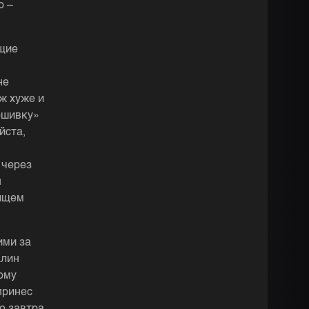
о –
ющие
не
уж хуже и
рошивку»
йста,
 через
я
нищем
ими за
алин
ому
принес