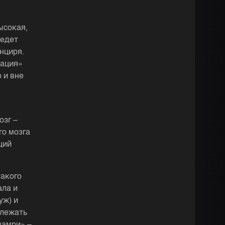
ысокая,
 едет
нциря.
тация»
 и вне
озг –
го мозга
ций
такого
ала и
уж) и
 лежать