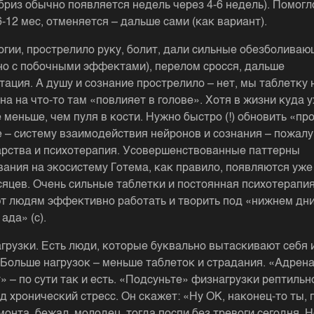
(бриз обычно появляется недель через 4-6 недель). Помогл
-12 мес, отменяется – дальше сами (как вариант).
огии, прострелило руку, болит, дали сильные обезболива
 но с побочными эффектами), перелом сросся, дальше
тация. А душу и сознание прострелило – нет, мы таблетку 
на на что-то там «повлияет в голове». Хотя в жизни куда 
е меньше, чем пуля в кости. Нужно быстро (!) обновить «п
e – систему взаимодействия нейронов и сознания – пожалу
арства и психотерапия. Усовершенствованные паттерны
вания на экосистему Готема, как правило, появляются уже
сяцев. Очень сильные таблетки и постоянная психотерапи
т людям эффективно работать и творить под «нижнем д
ада» (с).
агрузки. Есть люди, которые буквально вытаскивают себя 
 Больше нагрузок – меньше таблеток и страдания. «Адрен
» – по сути так и есть. «Подсуньте» физнагрузки рептильн
д хронический стресс. Он скажет: «Ну ОК, наконец-то ты, 