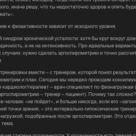
онта, бежал, молодец, тогда поспи без тревоги сегодня. Н
рого, иначе решу, что ты недостаточно здоров и опять буд
жать».
ие к физактивности зависит от исходного уровня.
 синдром хронической усталости: хотя бы круг вокруг дом
одичность, а не на интенсивность. Про идеальные вариант
 случаях: нужно сделать эргоспирометрию и точно рассчи
.
тренировки вместе – с тренером, которой понял результа
рометрии и план. Сегодня мы нередко проводим консилиум
 кардиолог/терапевт – врач-специалист по физнагрузкам 
эргоспирометрию – тренер – пациент). Почему так сложно
че человек «не пойдет», и больше никогда, если его «заго
моей точки зрения, – это интервально-гипоксические трени
нагрузкой, подобранные после эргоспирометрии. Это отде
 тема.