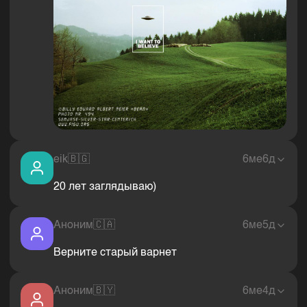
eik
🇧🇬
6ме6д
20 лет заглядываю)
Аноним
🇨🇦
6ме5д
Верните старый варнет
Аноним
🇧🇾
6ме4д