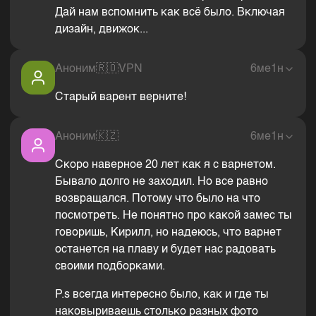
Дай нам вспомнить как всё было. Включая
дизайн, движок...
Аноним
🇷🇴
VPN
6ме1н
Старый варент верните!
Аноним
🇰🇿
6ме1н
Скоро наверное 20 лет как я с варнетом.
Бывало долго не заходил. Но все равно
возвращался. Потому что было на что
посмотреть. Не понятно про какой замес ты
говоришь, Кирилл, но надеюсь, что варнет
останется на плаву и будет нас радовать
своими подборками.
P.s всегда интересно было, как и где ты
наковыриваешь столько разных фото