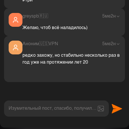
#три
greyspb
🇷🇺
5ме2н
Желаю, чтоб всё наладилось)
Аноним
🇺🇸
VPN
5ме2н
редко захожу, но стабильно несколько раз в
год уже на протяжении лет 20
Изумительный пост, спасибо, получил величайшее эс