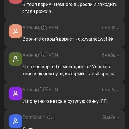
В тебя верим. Немного выросли и заходить
стали реже :).
Аноним
🇮🇸
VPN
6ме3д
Верните старый варнет - c x.warnet.ws! 😂
Аноним
🇳🇱
VPN
6ме3д
Я в тебя верю! Ты молодчинка! Успехов
тебе в любом пути, который ты выберешь!
Аноним
🇰🇷
VPN
6ме2д
И попутного ветра в сутулую спину. 👍🏻
Dormidon't
🇷🇺
5ме2н