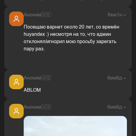
Аноним
🇩🇪
6ме1н
Посещаю варнет около 20 лет, со времён
huyandex :) несмотря на то, что админ
отклонял/игнорил мою просьбу зарегать
пару раз.
Аноним
🇺🇸
6ме6д
ABLOM
Аноним
🇺🇸
6ме6д