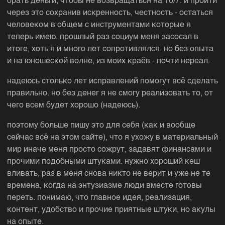
брать деньги, чтобы не возвращаться на 16/7. и пройти
через это сохранив искренность, честность - остаться
человеком в общем с инструментами которые я
теперь имею. прошлый раз социум меня засосал в
итоге, хоть я и много лет сопротивлялся. но без опыта
и на юношеской волне, из моих краёв - почти нереал.
надеюсь столько лет исправлений помогут всё сделать
правильно. но без денег я не смогу реализовать то, от
чего всем будет хорошо (надеюсь).
поэтому больше пишу это для себя (как и вообще
сейчас всё на этом сайте), что я ухожу в материальный
мир иначе меня просто сожрут, задавят финансами и
прочими подобными штуками. нужно хороший кеш
вливать, раз в меня снова никто не верит и уже не те
времена, когда на энтузиазме люди вместе готовы
переть. понимаю, что главное идея, реализация,
контент, удобство и прочие приятные штуки, но акулы
на опыте.