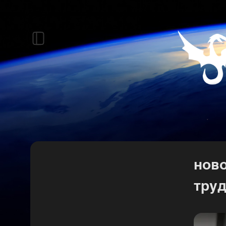
ново
труд