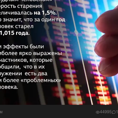
им
44995