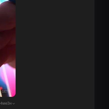
1
4ме3н