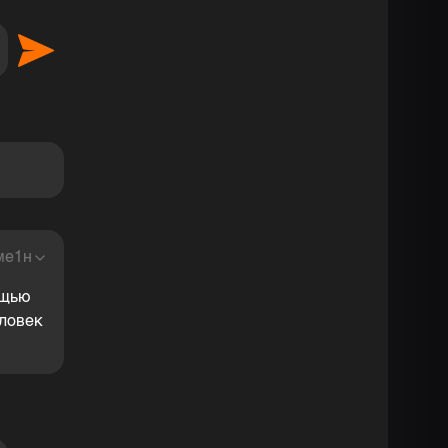
 наслаждение <3
ме1н
ощью
еловек