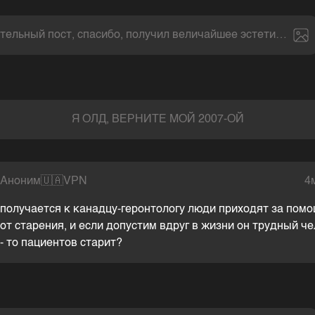
тельный пост, спасибо, получил величайшее эстетическое
Я ОЛД, ВЕРНИТЕ МОЙ 2007-ОЙ
Аноним
🇺🇦
VPN
4
получается к канадцу-геронтологу люди приходят за пом
от старения, и если допустим вдруг в жизни он трудный ч
- то пациентов старит?