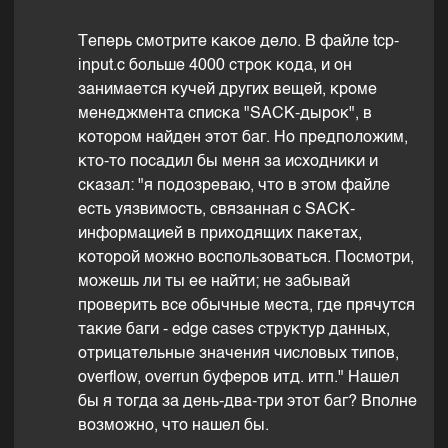
Теперь смотрите какое дело. В файле tcp-
input.c больше 4000 строк кода, и он
занимается кучей других вещей, кроме
менеджмента списка "SACK-дырок", в
котором найден этот баг. Но предположим,
кто-то посадил бы меня за исходники и
сказал: "я подозреваю, что в этом файле
есть уязвимость, связанная с SACK-
информацией в приходящих пакетах,
которой можно воспользоваться. Посмотри,
можешь ли ты ее найти; не забывай
проверить все обычные места, где прячутся
такие баги - edge cases структур данных,
отрицательные значения числовых типов,
overflow, overrun буферов итд. итп." Нашел
бы я тогда за день-два-три этот баг? Вполне
возможно, что нашел бы.