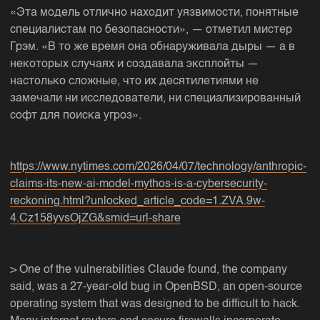
«Эта модель отлично находит уязвимости, понятные
специалистам по безопасности», — отметил мистер
Грэм. «В то же время она обнаруживала дыры — а в
некоторых случаях и создавала эксплойты —
настолько сложные, что их десятилетиями не
замечали ни исследователи, ни специализированный
софт для поиска угроз».
https://www.nytimes.com/2026/04/07/technology/anthropic-
claims-its-new-ai-model-mythos-is-a-cybersecurity-
reckoning.html?unlocked_article_code=1.ZVA.9w-
4.Cz158yvsOjZG&smid=url-share
> One of the vulnerabilities Claude found, the company
said, was a 27-year-old bug in OpenBSD, an open-source
operating system that was designed to be difficult to hack.