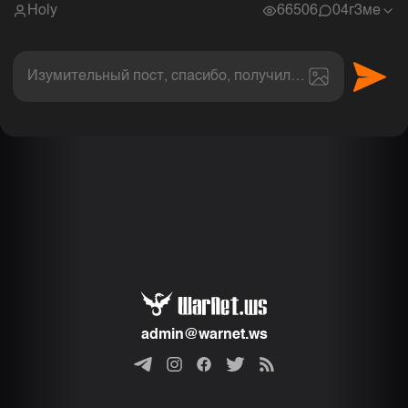
Holy
66506
0
4г3ме
Изумительный пост, спасибо, получил величайшее эс
Комментарии
admin@warnet.ws