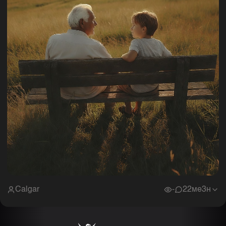
Calgar
-
2
2ме3н