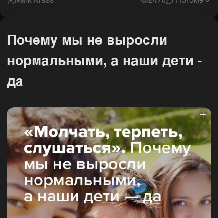
Mark Krass
2478
11
3г5ме
Почему мы не выросли
нормальными, а наши дети -
да