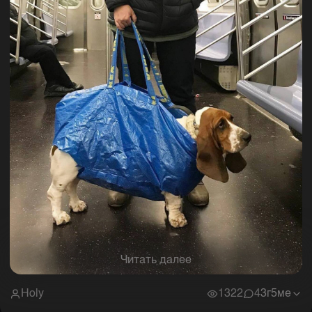
Читать далее
Holy
1322
4
3г5ме