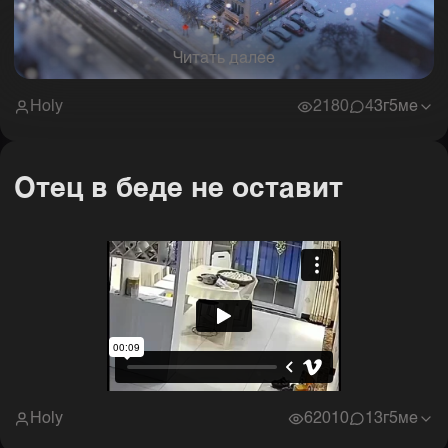
Читать далее
Holy
2180
4
3г5ме
Отец в беде не оставит
Holy
62010
1
3г5ме