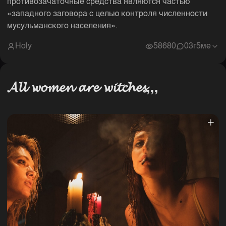
противозачаточные средства являются частью
«западного заговора с целью контроля численности
мусульманского населения».
Holy
58680
0
3г5ме
𝓐𝓵𝓵 𝔀𝓸𝓶𝓮𝓷 𝓪𝓻𝓮 𝔀𝓲𝓽𝓬𝓱𝓮𝓼,,,