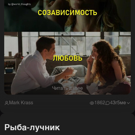
Читать далее
Mark Krass
1862
4
3г5ме
Рыба-лучник