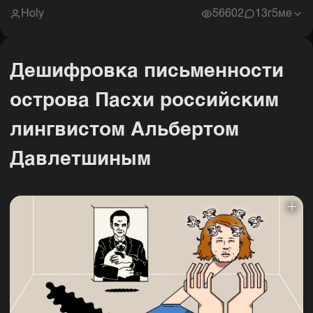
Holy
56602
1
3г5ме
Дешифровка письменности
острова Пасхи российским
лингвистом Альбертом
Давлетшиным