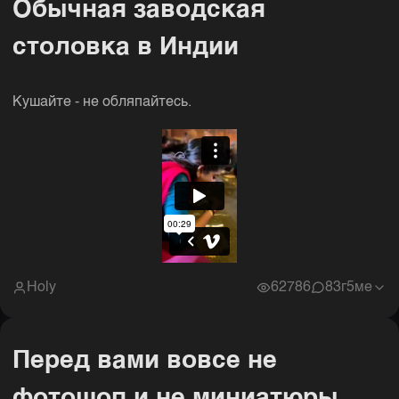
Обычная заводская
столовка в Индии
Кушайте - не обляпайтесь.
Holy
62786
8
3г5ме
Перед вами вовсе не
фотошоп и не миниатюры,