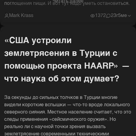
Читать далее
поглощения пищи. И вот тут надо уметь остановиться.
Mark Krass
1372
2
3г5ме
«США устроили
землетрясения в Турции с
помощью проекта HAARP» —
что наука об этом думает?
За секунды до сильных толчков в Турции многие
видели короткие вспышки — что-то вроде локального
северного сияния. Местное население считает, что это
следы применения «сейсмического оружия». Но
реально ли с научной точки зрения вызвать
землетрясение современными техническими