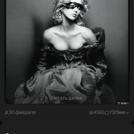
Читать далее
30,февраля
4560
7
3г5ме