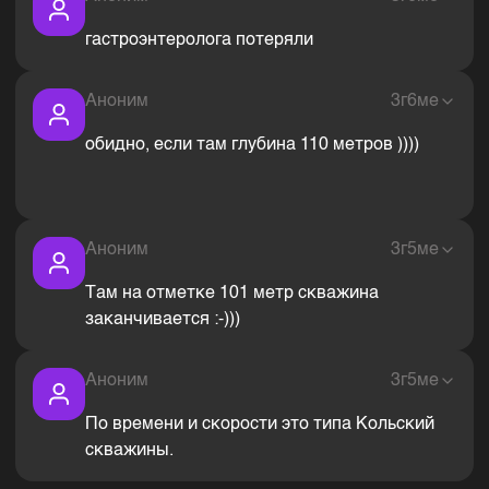
гастроэнтеролога потеряли
Аноним
3г6ме
обидно, если там глубина 110 метров ))))
Аноним
3г5ме
Там на отметке 101 метр скважина
заканчивается :-)))
Аноним
3г5ме
По времени и скорости это типа Кольский
скважины.