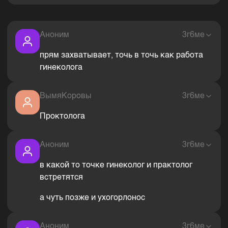
Аноним
3г6ме
прям захватывает, точь в точь как работа
гинеколога
ВымяКоровы
3г6ме
Проктолога
Аноним
3г6ме
в какой то точке гинеколог и практолог
встретятся
а чуть позже и ухогорлонос
Аноним
3г6ме