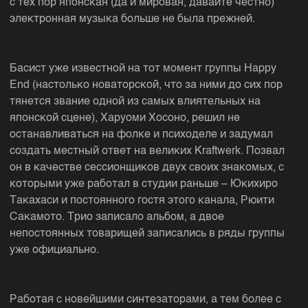
с тех пор японская (да и мировая, давайте честно)
электронная музыка больше не была прежней.
Басист уже известной на тот момент группы Happy
End (настолько новаторской, что за ними до сих пор
тянется звание одной из самых влиятельных на
японской сцене), Харуоми Хосоно, решил не
останавливаться на фолке и психоделе и задумал
создать местный ответ на великих Kraftwerk. Позвал
он в качестве сессионщиков двух своих знакомых, с
которыми уже работал в студии раньше – Юкихиро
Такахаси и постоянного гостя этого канала, Рюити
Сакамото. Трио записало альбом, а двое
непостоянных товарищей записались в ряды группы
уже официально.
Работая с новейшими синтезаторами, а тем более с