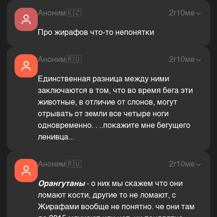
Аноним
🇰🇿
2г10ме
Про жирафов что-то непонятки
Аноним
🇷🇺
2г10ме
Единственная разница между ними
заключаются в том, что во время бега эти
животные, в отличие от слонов, могут
отрывать от земли все четыре ноги
одновременно. . ..покажите мне бегущего
ленивца...
Аноним
🇷🇺
2г10ме
Орангутаны
- о них мы скажем что они
ломают кости, другие то не ломают, с
Жирафами вообще не понятно. че они там