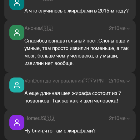
А что случилось с жирафами в 2015-м году?
Аноним
🇷🇺
2г10ме
Спасибо,познавательный пост.Слоны еще и
умные, там просто извилин поменьше, а так
мозг, больше чем у человека, а у мыши,
извилин нет вообще.
VonDorn до исправления
🇨🇦
VPN
2г10ме
А еще длинная шея жирафа состоит из 7
позвонков. Так же как и шея человека!
HomerJS
🇷🇺
2г10ме
Ну блин,что там с жирафами?