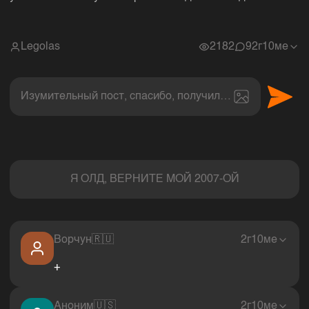
Legolas
2182
9
2г10ме
Изумительный пост, спасибо, получил величайшее эс
Комментарии
Я ОЛД, ВЕРНИТЕ МОЙ 2007-ОЙ
Ворчун
🇷🇺
2г10ме
+
Аноним
🇺🇸
2г10ме