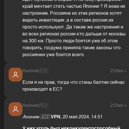
край мечтает стать частью Японии ? Я знаю их
настроение. Россияне из этих регионов хотят
видеть инвестиции ,а в составе россии их
просто используют. Да такие же настроения и
во всех регионах россии кто дальше от москвы
на 300 км. Просто люди боятся уже об этом
говорить, госдума приняла такие законы что
россиянен уже боится всего.
Аноним
🇷🇺
2г2ме
Если я не прав, тогда что станы балтии сейчас
производят в ЕС?
Аноним
🇷🇺
2г2ме
Аноним
🇺🇸
VPN
,
20 мая 2024, 14:51
У них уголь был неконкурентоспособный