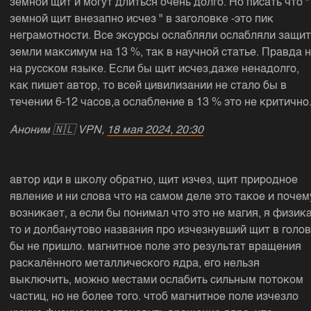
земной щит и могут длиться очень долго. Но писать что "
земной щит внезапно исчез " в заголовке -это пик
неграмотности. Все эксурсы ослабляли ослабляли защит
земли максимум на 13 %, так в научной статье. Правда 
на русском языке. Если бы щит исчез,даже ненадолго,
как пишет автор, то всей цивилизании не стало бы в
течении 6-12 часов,а ослабление в 13 % это не критично
Аноним
🇳🇱
VPN,
18 мая 2024, 20:30
автор иди в школу обратно, щит изчез, щит природное
явление и ни слова что на самом деле это такое и почем
возникает, а если бы понимал что это не магия, я физик
то и долбанутово названия про изчезнувший щит в голов
бы не пришло. магнитное поле это результат вращения
раскалённого металлического ядра, его нельзя
выключить, можно местами ослабить сильным потоком
частиц, но не более того. чтоб магнитное поле изчезло