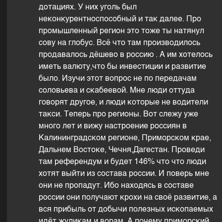
дотациях. У них уголь был
неконкурентноспособный и так далее. Про
промышленный регион это тоже ты натянул
сову на глобус. Всё что там производилось
продавалось дёшево в россию . А им хотелось
иметь валюту,что бы инвестиции и развитие
было. Изучи этот вопрос не по передачам
соловьева и скабеевой. Мне люди оттуда
говорят другое, и люди которые не водители
такси. Теперь про регионы. Вот слежу уже
много лет и вижу настроение россиян в
Калининградском регионе, Приморском крае,
Дальнем Востоке, Чечня,Дагестан. Проведи
там референдум и будет 146% что что люди
хотят выйти из состава россии. И поверь мне
они не пропадут. Ибо находясь в составе
россии они получают крохи на своё развитие, а
вся прибыль от добычи полезных ископаемых
идёт жуликам и ворам. А почему приморский