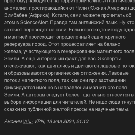
простому) находится на территории Южно-Атлантическ
аномалии, простирающейся от Чили (Южная Америка) д
Зимбабве (Африка). Кстати, сами можете прочитать об
этом в ScienceAlert. Правда там английский язык. Ну кто
захочет переведёт на свой. Если коротко,то между ядр
и мантией происходит определенный сдвиг крупного
резервуара пород. Этот процесс влияет на баланс
железа, участвующего в генерировании магнитного поля
Земли. А ещё интересный факт для вас. Эксперты
отслеживают, как двигались и двигаются лавовые поток
и образовываются органические отложения. Лавовые
потоки магнитного поля, так как они при застывании
фиксируются именно в направлении магнитного поля
Земли. А авторам следует более тщательно относится в
выборе информации для читателей. Не надо сюда тянут
сказки из публичной желтой прессы на научные темы.
Аноним
🇳🇱
VPN,
18 мая 2024, 21:13