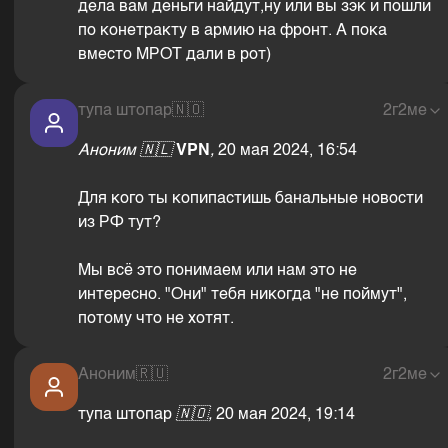
дела вам деньги найдут,ну или вы зэк и пошли
по конетракту в армию на фронт. А пока
вместо МРОТ дали в рот)
тупа штопар
🇳🇴
2г2ме
Аноним
🇳🇱
VPN
,
20 мая 2024, 16:54
Для кого ты копипастишь банальные новости
из РФ тут?
Мы всё это понимаем или нам это не
интересно. "Они" тебя никогда "не поймут",
потому что не хотят.
Аноним
🇷🇺
2г2ме
тупа штопар
🇳🇴,
20 мая 2024, 19:14