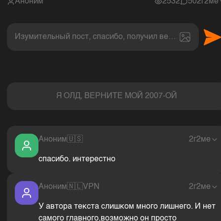
Аноним
2532
50
2г2ме
Изумительный пост, спасибо, получил величайшее эс
Комментарии
Я ОЛД, ВЕРНИТЕ МОЙ 2007-ОЙ
Аноним
🇺🇸
2г2ме
спасибо. интерестно
Аноним
🇳🇱
VPN
2г2ме
У автора текста слишком много лишнего. И нет
самого главного,возможно он просто