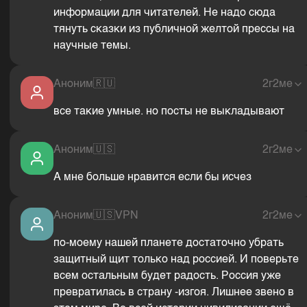
информации для читателей. Не надо сюда
тянуть сказки из публичной желтой прессы на
научные темы.
Аноним
🇷🇺
2г2ме
все такие умные. но посты не выкладывают
Аноним
🇺🇸
2г2ме
А мне больше нравится если бы исчез
Аноним
🇺🇸
VPN
2г2ме
по-моему нашей планете достаточно убрать
защитный щит только над россией. И поверьте
всем остальным будет радость. Россия уже
превратилась в страну -изгоя. Лишнее звено в