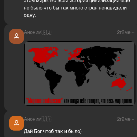
этом мире. Во всей истории цивилизации ещё
не было что бы так много стран ненавидели
одну.
Аноним
🇷🇺
2г2ме
Аноним
🇺🇦
2г2ме
Дай Бог чтоб так и было)