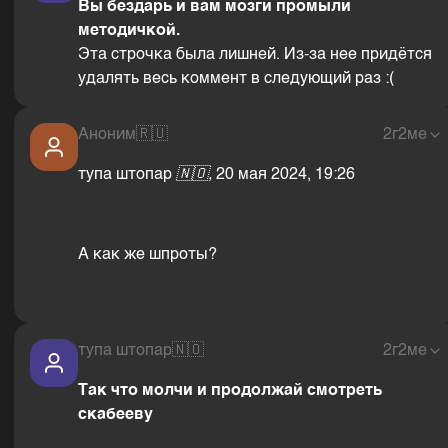
Вы бездарь и вам мозги промыли
методичкой.
Эта строчка была лишней. Из-за нее придётся
удалять весь коммент в следующий раз :(
Аноним
🇷🇺
2г2ме
тупа штопар
🇳🇴,
20 мая 2024, 19:26
А как же шпроты?
тупа штопар
🇳🇴
2г2ме
Так что молчи и продолжай смотреть
скабееву