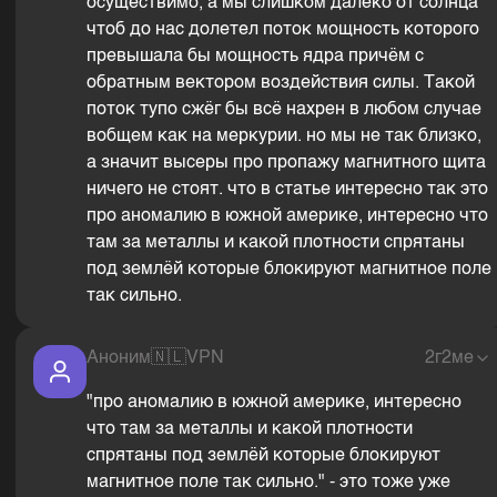
осуществимо, а мы слишком далеко от солнца
чтоб до нас долетел поток мощность которого
превышала бы мощность ядра причём с
обратным вектором воздействия силы. Такой
поток тупо сжёг бы всё нахрен в любом случае
вобщем как на меркурии. но мы не так близко,
а значит высеры про пропажу магнитного щита
ничего не стоят. что в статье интересно так это
про аномалию в южной америке, интересно что
там за металлы и какой плотности спрятаны
под землёй которые блокируют магнитное поле
так сильно.
Аноним
🇳🇱
VPN
2г2ме
"про аномалию в южной америке, интересно
что там за металлы и какой плотности
спрятаны под землёй которые блокируют
магнитное поле так сильно." - это тоже уже