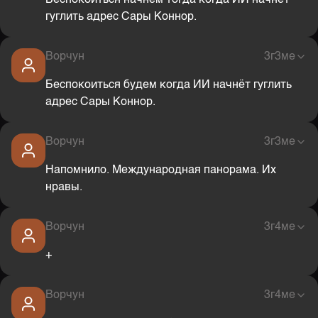
Беспокоиться начнём тогда когда ИИ начнёт
гуглить адрес Сары Коннор.
Ворчун
3г3ме
Беспокоиться будем когда ИИ начнёт гуглить
адрес Сары Коннор.
Ворчун
3г3ме
Напомнило. Международная панорама. Их
нравы.
Ворчун
3г4ме
+
Ворчун
3г4ме