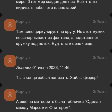
мире. Этот мир создан для нас. Всё что ты
видишь в небе - это планетарий.
Ворчун
3г2ме
Там вино циркулирует по кругу. Но этот мужик
не зачарпывает из фонтана, а подставляет
кружку под поток. Будто там вино чище.
Ворчун
3г2ме
Аноним,
01 июня 2023, 11:46
Ты в конце забыл написать: Хайль, фюрер!
Ворчун
3г2ме
А ещё на метеорите была табличка "Сделан
между Марсом и Юпитером".