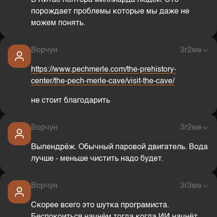
В Китае полтора миллиарда людей. Это
порождает проблемы которые мы даже не
можем понять.
Ворчун
3г2ме
https://www.pechmerle.com/the-prehistory-
center/the-pech-merle-cave/visit-the-cave/
не стоит благодарить
Ворчун
3г2ме
Выпендрёж. Обычный паровой двигатель. Вода
лучше - меньше чистить надо будет.
Ворчун
3г3ме
Скорее всего это шутка програмиста.