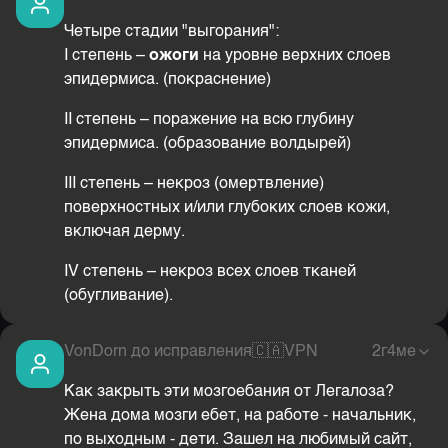
Четыре стадии "выгорания":
I степень –
ожоги
на уровне верхних слоев
эпидермиса. (покраснение)
II степень – поражение на всю глубину
эпидермиса. (образование волдырей)
III степень – некроз (омертвление)
поверхностных и/или глубоких слоев кожи,
включая дерму.
IV степень – некроз всех слоев тканей
(обугливание).
VonDorn до исправления
🇨🇦
VPN
2г4ме
Как закрыть эти мозгоебания от Легалоза?
Жена дома мозги ебет, на работе - начальник,
по выходным - дети. Зашел на любимый сайт,