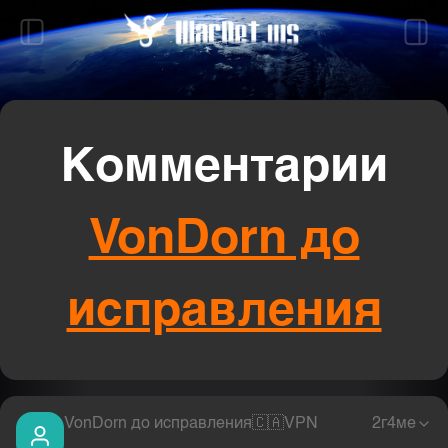
Комментарии
VonDorn до
исправления
VonDorn до исправления
🇨🇦
VPN
2г4ме