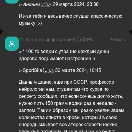
>
Аноним
🇷🇺,
29 марта 2024, 23:38
Из-за тебя я весь вечер слушал классическую
музыку. :-)
VonDorn до исправления
🇨🇦
VPN
2г4ме
> * 100 гр водки с утра (не каждый день)
здорово поднимают настроение :)
> SportSila 🇮🇱, 30 марта 2024, 10:45
Давным давно, еще при СССР, профессор
нейрологии нам, студентам 4го курса по
секрету сообщил, что если хочешь долго жить,
нужно пить 150 грамм водки раз в неделю -
залпом. Таким образом мы резко увеличиваем
количества спирта в крови, который в свою
очередь смывает все атеросклеротические