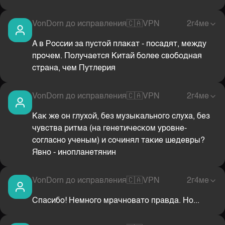
VonDorn до исправления
🇨🇦
VPN
2г4ме
A в России за пустой плакат - посадят, между
прочем. Получается Китай более свободная
страна, чем Путлерия
VonDorn до исправления
🇨🇦
VPN
2г4ме
Как же он глухой, без музыкального слуха, без
чувства ритма (на генетическом уровне-
согласно ученым) и сочинял такие шедевры?
Явно - инопланетянин
VonDorn до исправления
🇨🇦
VPN
2г4ме
Спасибо! Немного мрачновато правда. Но...