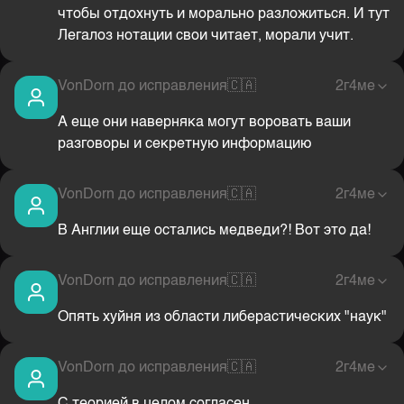
чтобы отдохнуть и морально разложиться. И тут
Легалоз нотации свои читает, морали учит.
VonDorn до исправления
🇨🇦
2г4ме
А еще они наверняка могут воровать ваши
разговоры и секретную информацию
VonDorn до исправления
🇨🇦
2г4ме
В Англии еще остались медведи?! Вот это да!
VonDorn до исправления
🇨🇦
2г4ме
Опять хуйня из области либерастических "наук"
VonDorn до исправления
🇨🇦
2г4ме