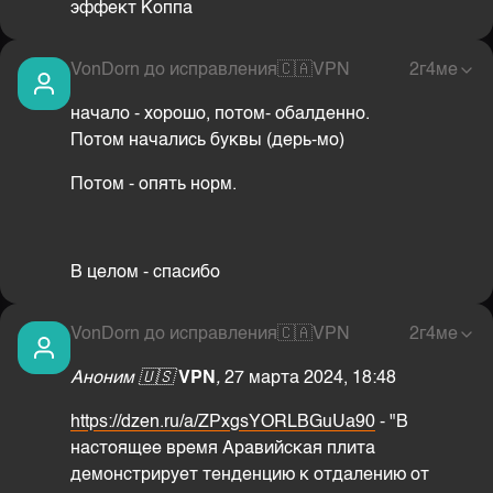
эффект Коппа
VonDorn до исправления
🇨🇦
VPN
2г4ме
начало - хорошо, потом- обалденно.
Потом начались буквы (дерь-мо)
Потом - опять норм.
В целом - спасибо
VonDorn до исправления
🇨🇦
VPN
2г4ме
Аноним
🇺🇸
VPN
,
27 марта 2024, 18:48
https://dzen.ru/a/ZPxgsYORLBGuUa90
- "В
настоящее время Аравийская плита
демонстрирует тенденцию к отдалению от