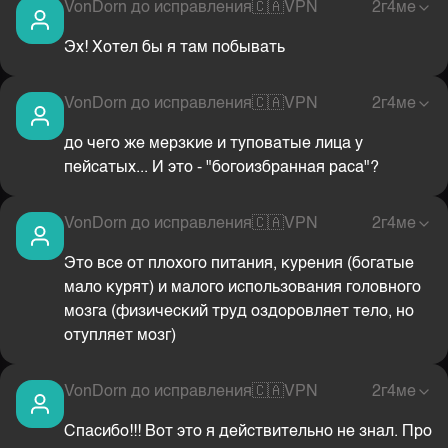
VonDorn до исправления
🇨🇦
VPN
2г4ме
Эх! Хотел бы я там побывать
VonDorn до исправления
🇨🇦
VPN
2г4ме
до чего же мерзкие и туповатые лица у
пейсатых... И это - "богоизбранная раса"?
VonDorn до исправления
🇨🇦
VPN
2г4ме
Это все от плохого питания, курения (богатые
мало курят) и малого использования головного
мозга (физический труд оздоровляет тело, но
отупляет мозг)
VonDorn до исправления
🇨🇦
VPN
2г4ме
Спасибо!!! Вот это я действительно не знал. Про