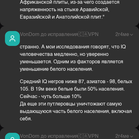
Африканской плиты, из-за чего создается
напряженность на стыке Аравийской,
Евразийской и Анатолийской плит."
VonDorn до исправления
🇨🇦
VPN
2г4ме
странно. А мои исследования говорят, что IQ
человечества медленно, но уверенно
уменьшается. Одним из факторов является
уменьшение белого населения.
Средний IQ негров ниже 87, азиатов - 98, белых
105. В 19м веке белые были 50% населения.
Сейчас - чуть больше 10%
Да еще эти путлеровцы уничтожают самую
выдающуюся часть белого населения, включая
себя.
VonDorn до исправления
🇨🇦
VPN
2г4ме