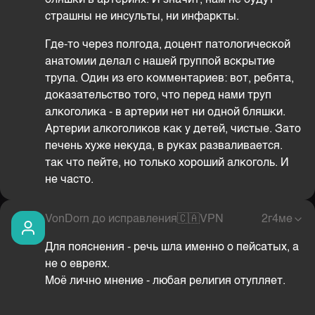
бляшки в артериях. И значит, нам не будут
страшны не инсульты, ни инфаркты.
Где-то через полгода, доцент патологической
анатомии делал с нашей группой вскрытие
трупа. Один из его комментариев: вот, ребята,
доказательство того, что перед нами труп
алкоголика - в артерии нет ни одной бляшки.
Артерии алкоголиков как у детей, чистые. Зато
печень хуже некуда, в руках разваливается.
так что пейте, но только хороший алкоголь. И
не часто.
VonDorn до исправления
🇨🇦
VPN
2г4ме
Для пояснения - речь шла именно о пейсатых, а
не о евреях.
Моё лично мнение - любая религия отупляет.