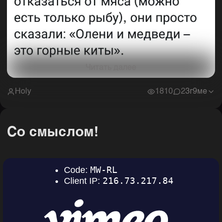
Читать далее
Holy
1810
2
3г9ме
Со смыслом!