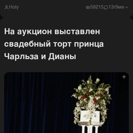
Holy
59215
1
3г9ме
На аукцион выставлен
свадебный торт принца
Чарльза и Дианы