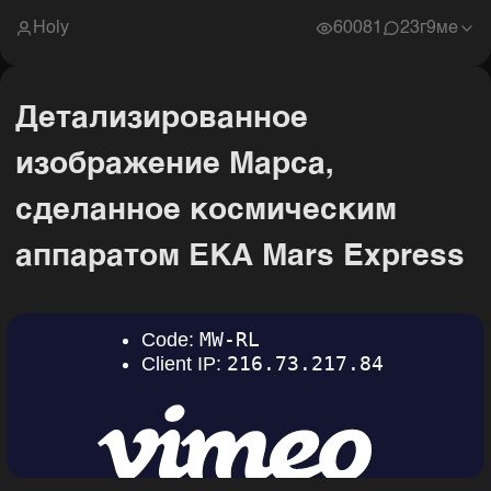
Holy
60081
2
3г9ме
Детализированное
изображение Марса,
сделанное космическим
аппаратом ЕКА Mars Express