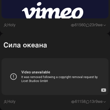
Holy
61560
2
3г9ме
Сила океана
Holy
61158
1
3г9ме