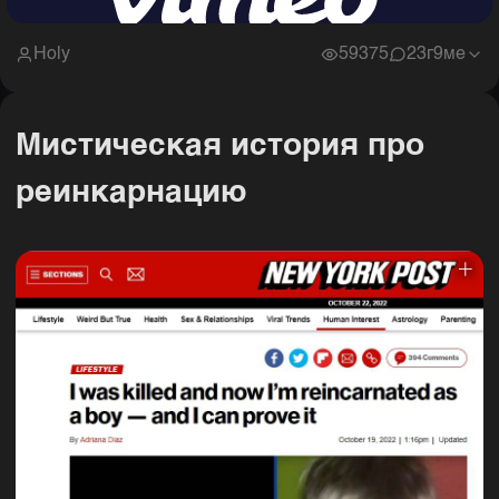
Holy
59375
2
3г9ме
Мистическая история про
реинкарнацию