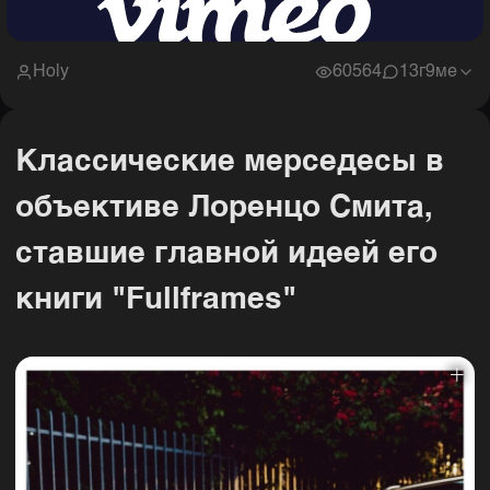
Holy
60564
1
3г9ме
Классические мерседесы в
объективе Лоренцо Смита,
ставшие главной идеей его
книги "Fullframes"