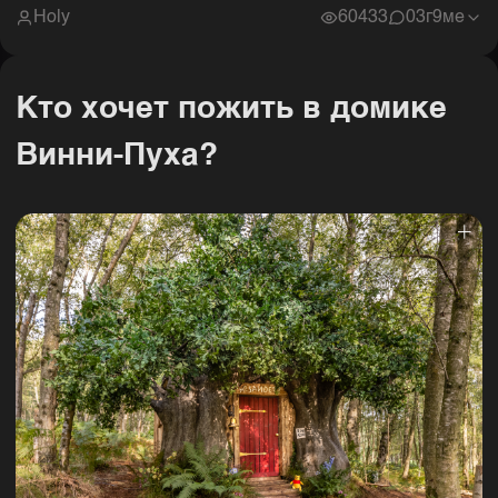
Holy
60433
0
3г9ме
Кто хочет пожить в домике
Винни-Пуха?