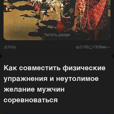
Читать далее
Holy
2186
7
3г9ме
Как совместить физические
упражнения и неутолимое
желание мужчин
соревноваться