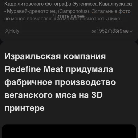
Кадр литовского фотографа Эугениюса Каваляускаса
- Муравей-древоточец (Camponotus).
Остальные фото
Читать далее
не менее впечатляющие можно посмотреть ниже.
Holy
1952
3
3г9ме
Израильская компания
Redefine Meat придумала
фабричное производство
веганского мяса на 3D
принтере