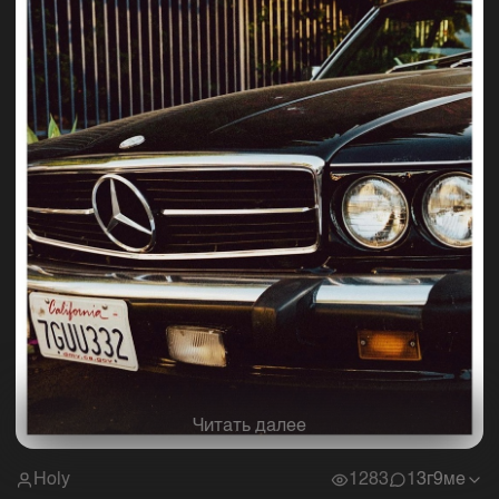
Читать далее
Holy
1283
1
3г9ме