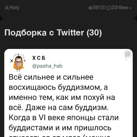
Holy
59727
2
3г9ме
Подборка с Twitter (30)