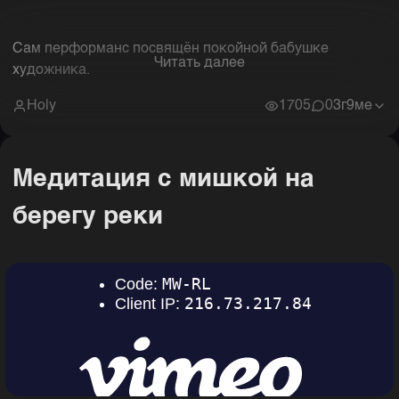
Сам перформанс посвящён покойной бабушке
Читать далее
художника.
Holy
1705
0
3г9ме
Медитация с мишкой на
берегу реки