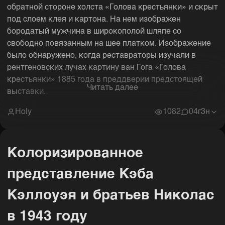
обратной стороне холста «Голова крестьянки» и скрыт
под слоем клея и картона. На нем изображен
бородатый мужчина в широкополой шляпе со
свободно повязанным на шее платком. Изображение
было обнаружено, когда реставраторы изучали в
рентгеновских лучах картину ван Гога «Голова
крестьянки» 1885 года в преддверии предстоящей
Читать далее
выставки.
Holy
1082
0
4г3н
Колоризированное
представление Кэба
Кэллоуэя и братьев Николас
в 1943 году