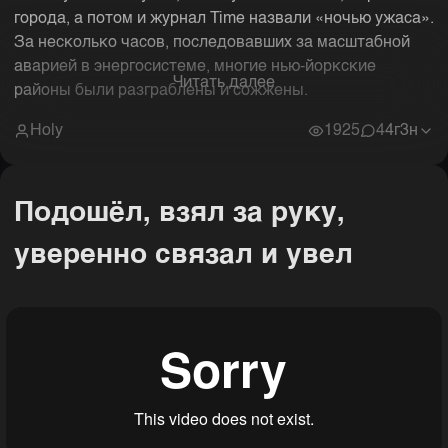
города, а потом и журнал Time назвали «ночью ужаса».
За несколько часов, последовавших за масштабной
аварией в энергосистеме, многие нью-йоркские
Читать далее
районы были разграблены и сожжены.
Holy
1925
4
4г3н
Подошёл, взял за руку,
уверенно связал и увел