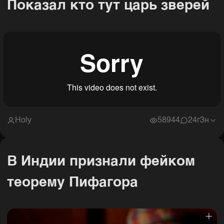
Показал кто тут царь зверей
Holy
58944
2
4г3н
В Индии признали фейком
теорему Пифагора