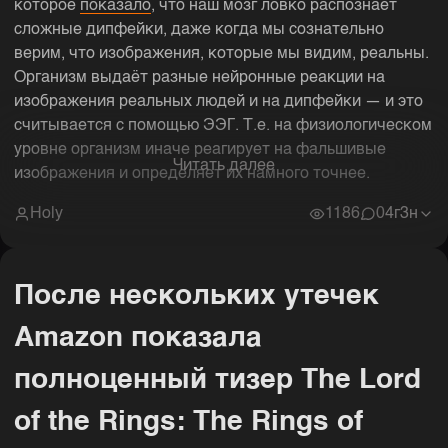
которое
показало
, что наш мозг ловко распознает
сложные дипфейки, даже когда мы сознательно
верим, что изображения, которые мы видим, реальны.
Организм выдаёт разные нейронные реакции на
изображения реальных людей и на дипфейки — и это
считывается с помощью ЭЭГ. Т.е. на физиологическом
уровне организм иначе реагирует на фальшивые
Читать далее
изображения и определяет их намного точнее.
Holy
1186
0
4г3н
После нескольких утечек
Amazon показала
полноценный тизер The Lord
of the Rings: The Rings of