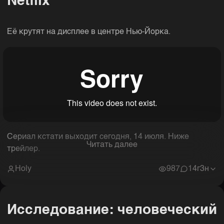
Netflix
Её крутят на дисплее в центре Нью-Йорка.
Сериал кстати выходит сегодня, 14 июля. Ниже
Читать далее
трейлер.
Holy
987
1
4г3н
Исследование: человеческий