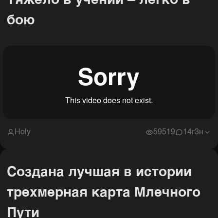
Тяжело в учении – легко в
бою
Holy
59519
1
4г3н
Создана лучшая в истории
трехмерная карта Млечного
Пути