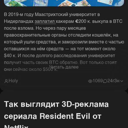
В 2019-м году Маастрихтский университет в
Нидерландах
заплатил
хакерам
€
200 к. выкупа в BTC
после взлома. Но через пару месяцев
правоохранительные органы отследили кошелёк, на
который ушли средства, и заморозили вместе с частью
оставшихся на нём средств — на тот момент около
$40 к. И после долгого расследования университет
получит часть своих BTC обратно. Вот только стоят
Читать далее
они сейчас около $500 к.
Holy
1069
2
4г3н
Так выглядит 3D-реклама
сериала Resident Evil от