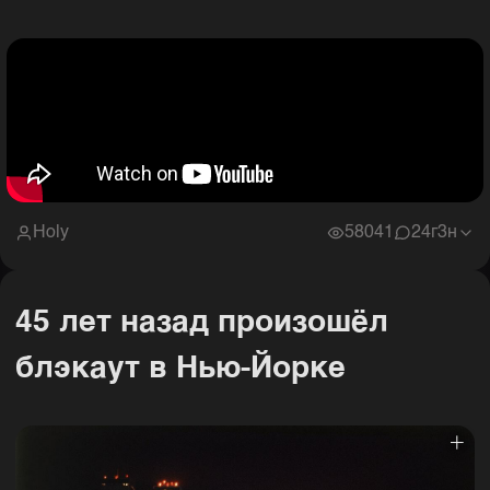
Holy
58041
2
4г3н
45 лет назад произошёл
блэкаут в Нью-Йорке