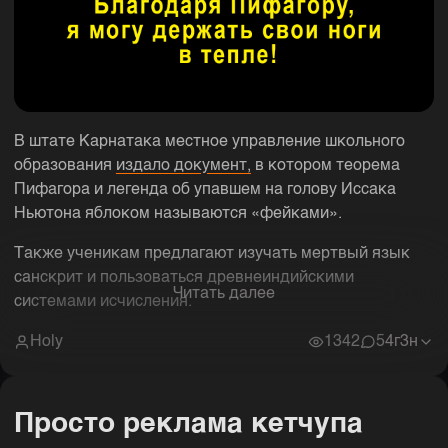
В штате Карнатака местное управление школьного
образования
издало документ,
в котором теорема
Пифагора и легенда об упавшем на голову Иссака
Ньютона яблоком называются «фейками».
Также ученикам предлагают изучать мертвый язык
санскрит и пользоваться древнеиндийскими
Читать далее
системами исчисления.
Holy
1342
5
4г3н
Просто реклама кетчупа