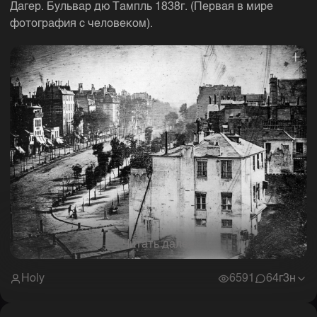
Дагер. Бульвар дю Тампль 1838г. (Первая в мире
фотография с человеком).
Читать далее
Holy
6591
6
4г3н