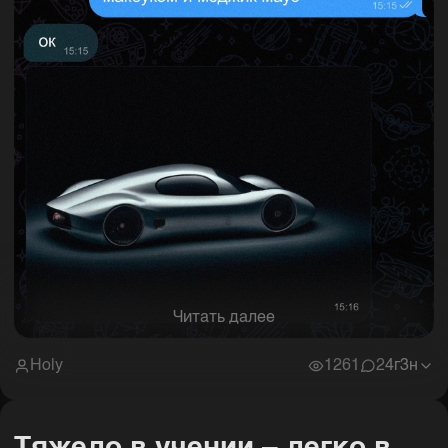
Читать далее
Holy
1261
2
4г3н