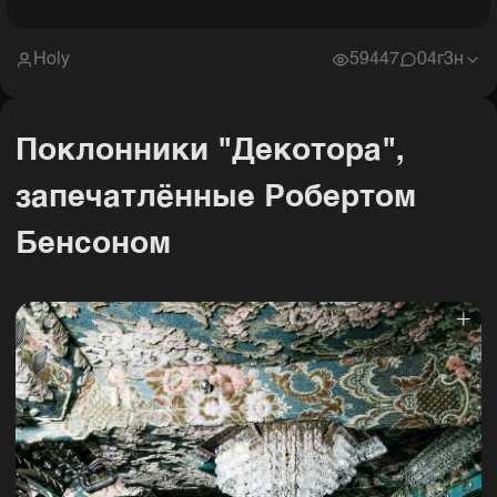
Holy
59447
0
4г3н
Поклонники "Декотора",
запечатлённые Робертом
Бенсоном