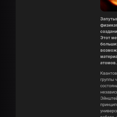
Запуты
физикам
создан
Этот м
больших
возмож
материа
атомов.
Квантов
группы 
состоян
независ
Эйнштей
принцип
универс