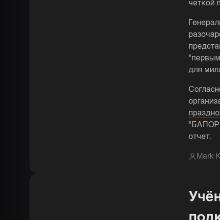
четкой 
Генерал
разочар
предста
"первым
для мил
Согласн
организ
праздно
"БАПОР:
отчет.
Mark K
Учён
под