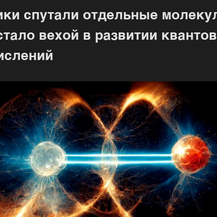
ики спутали отдельные молеку
стало вехой в развитии кванто
ислений