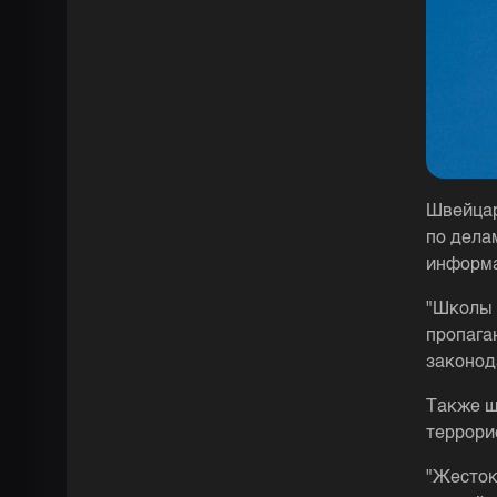
Швейцар
по дела
информа
"Школы 
пропага
законод
Также ш
террори
"Жесток