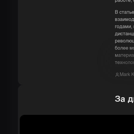
работе,
В стать
взаимод
годами,
дистанц
революц
более м
материа
техноло
Mark K
За д