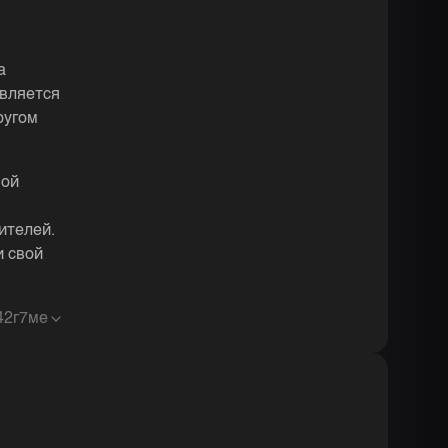
а
является
ругом
ной
ителей.
и свой
4
2г7ме