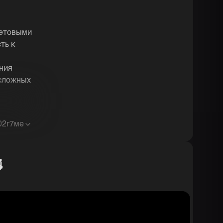
ветовыми
ть к
ния
 сложных
0
2г7ме
