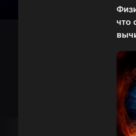
Физ
что 
выч