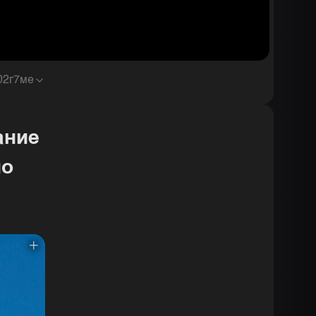
0
2г7ме
ание
по