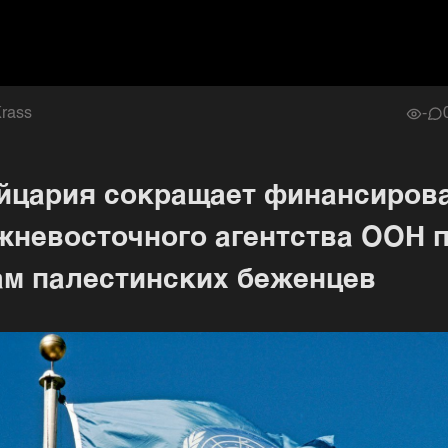
rass
-
йцария сокращает финансиров
жневосточного агентства ООН 
ам палестинских беженцев