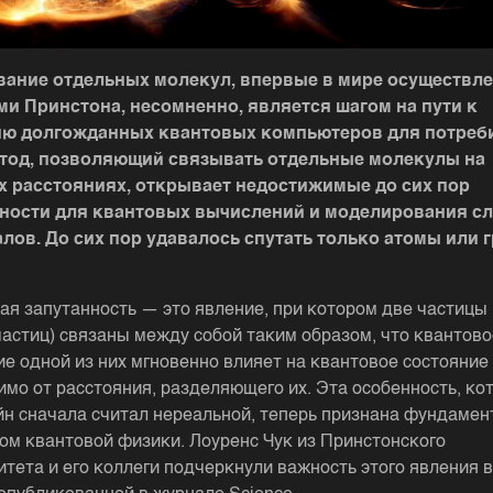
вание отдельных молекул, впервые в мире осуществл
и Принстона, несомненно, является шагом на пути к
ию долгожданных квантовых компьютеров для потреби
етод, позволяющий связывать отдельные молекулы на
 расстояниях, открывает недостижимые до сих пор
ности для квантовых вычислений и моделирования с
лов. До сих пор удавалось спутать только атомы или 
ая запутанность — это явление, при котором две частицы 
частиц) связаны между собой таким образом, что квантово
ие одной из них мгновенно влияет на квантовое состояние 
имо от расстояния, разделяющего их. Эта особенность, ко
н сначала считал нереальной, теперь признана фундаме
ом квантовой физики. Лоуренс Чук из Принстонского
итета и его коллеги подчеркнули важность этого явления 