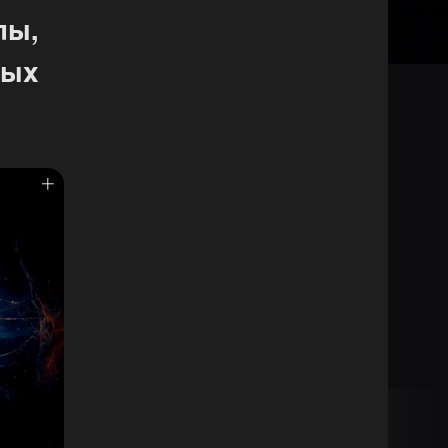
лы,
вых