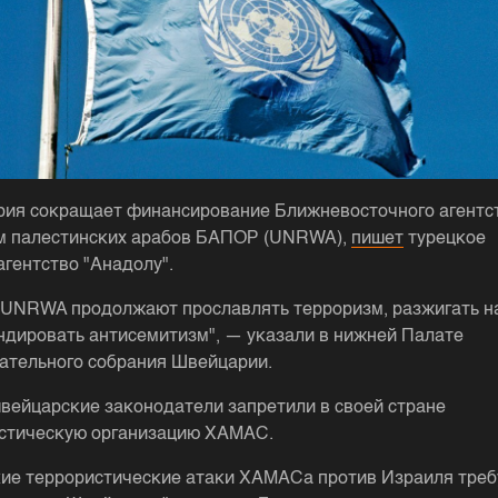
ия сокращает финансирование Ближневосточного агент
м палестинских арабов БАПОР (UNRWA),
пишет
турецкое
гентство "Анадолу".
UNRWA продолжают прославлять терроризм, разжигать н
ндировать антисемитизм", — указали в нижней Палате
ательного собрания Швейцарии.
вейцарские законодатели запретили в своей стране
стическую организацию ХАМАС.
ие террористические атаки ХАМАСа против Израиля тре