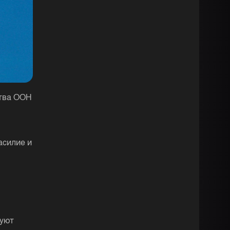
ства ООН
асилие и
буют