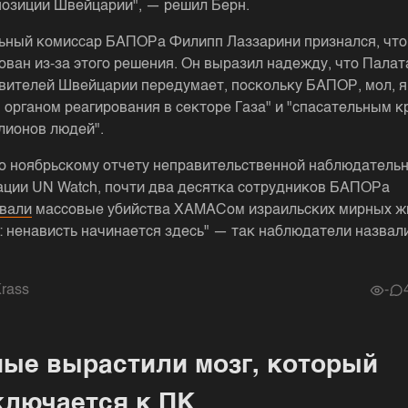
позиции Швейцарии", — решил Берн.
ьный комиссар БАПОРа Филипп Лаззарини признался, что
ован из-за этого решения. Он выразил надежду, что Палат
вителей Швейцарии передумает, поскольку БАПОР, мол, 
 органом реагирования в секторе Газа" и "спасательным к
лионов людей".
о ноябрьскому отчету неправительственной наблюдатель
ации UN Watch, почти два десятка сотрудников БАПОРа
вали
массовые убийства ХАМАСом израильских мирных ж
 ненависть начинается здесь" — так наблюдатели назвал
rass
-
ые вырастили мозг, который
ключается к ПК