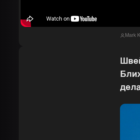
Mark K
Шве
Бли
дел