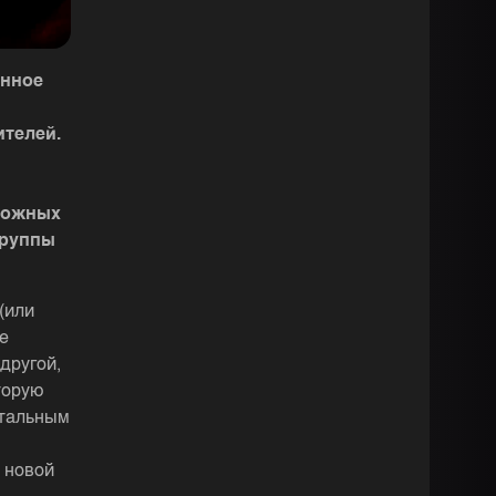
енное
телей.
ложных
группы
(или
е
другой,
торую
нтальным
в новой